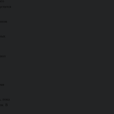
ого
устится
енном
тных
мвол
емя
, пока
ок. В