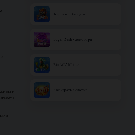
ым
Jvspinbet - бонусы
Sugar Rush - демо игра
по
RioAff Affiliates
Как играть в слоты?
режимы и
лагаются
вые и