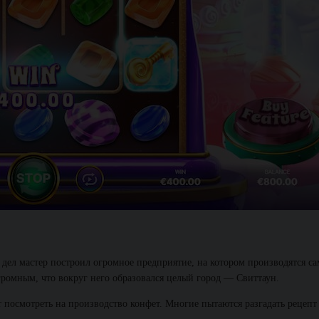
дел мастер построил огромное предприятие, на котором производятся с
громным, что вокруг него образовался целый город — Свиттаун.
 посмотреть на производство конфет. Многие пытаются разгадать рецепт