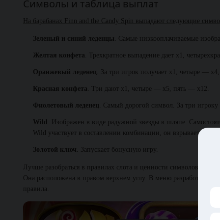
Символы и таблица выплат
На барабанах Finn and the Candy Spin выпадают следующие симв
Зеленый и синий леденцы
. Самые низкооплачиваемые изобра
Желтая конфета
. Трехкратное выпадение дает x1, четырехкр
Оранжевый леденец
. За три игрок получает x1, четыре — x4
Красная конфета
. Три дают x1, четыре — x5, пять — x12.
Фиолетовый леденец
. Самый дорогой символ. За три игроку 
Wild
. Изображен в виде радужной звезды в шляпе. Самостоя
Wild участвует в составлении комбинации, он взрывает сосед
Золотой ключ
. Запускает бонусную игру.
Лучше разобраться в правилах слота и ценности символов поможе
Она расположена в правом верхнем углу. В меню разработчики сд
правила.