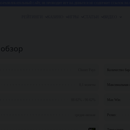
-РАЗВЛЕКАТЕЛЬНЫЙ САЙТ, НЕ ПРОВОДИТ ИГР НА ДЕНЬГИ И НЕ СОДЕРЖИТ ССЫЛОК НА 
РЕЙТИНГИ
КАЗИНО
ИГРЫ
СТАТЬИ
ВИДЕО
 обзор
Cluster Pays
Количество бар
0,1 монеты
Максимальная с
88.62% - 96.62%
Max Win:
средне-низкая
Релиз:
Тема слота: