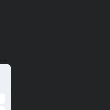
е если
вой “i”.
 игровые