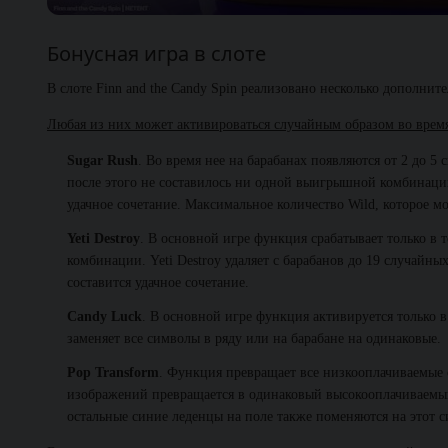
Бонусная игра в слоте
В слоте Finn and the Candy Spin реализовано несколько дополни
Любая из них может активироваться случайным образом во врем
Sugar Rush
. Во время нее на барабанах появляются от 2 до 5
после этого не составилось ни одной выигрышной комбинации,
удачное сочетание. Максимальное количество Wild, которое мо
Yeti Destroy
. В основной игре функция срабатывает только в 
комбинации. Yeti Destroy удаляет с барабанов до 19 случайны
составится удачное сочетание.
Candy Luck
. В основной игре функция активируется только в
заменяет все символы в ряду или на барабане на одинаковые.
Pop Transform
. Функция превращает все низкооплачиваемые
изображений превращается в одинаковый высокооплачиваемый.
остальные синие леденцы на поле также поменяются на этот с