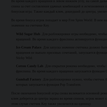
Во время каждого вращения в левом нижнем углу, на самой даль
спина за счет составления удачных комбинаций и исчезновения 
бонусная игра. Также каждый ключ, дошедший до центра, увелич
Во время бонуса игрок попадает в мир Free Spins World. В нем 
значении на счетчике Key.
Wild Sugar Hub
. Для разблокировки игры необходимо, чтобы
вращений. Во время каждого фриспина активируется функция
Ice-Cream Palace
. Для запуска значение счетчика должно быть
вращения не выпало призовых сочетаний, запускается функци
Sticky Wild.
Cotton Candy Lab
. Для открытия режима необходимо, чтобы з
фриспина. Во время каждого вращения запускается функция 
Gumball Factory
. Для разблокировки нужно, чтобы счетчик 
которых запускается функция Pop Transform.
После окончания бонусной игры снова включается основной режим
ключ доберется до центра экрана во время спинов, игрок может с
этом случае счетчик Key также увеличится на единицу.