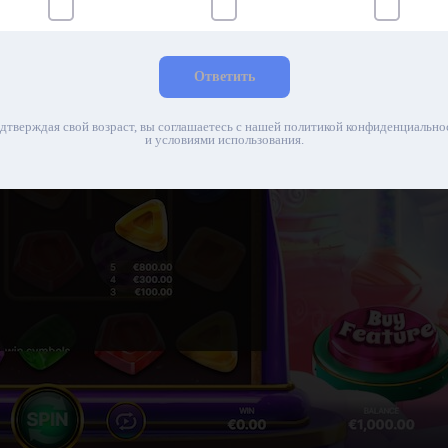
Ответить
дтверждая свой возраст, вы соглашаетесь с нашей политикой конфиденциально
и условиями использования.