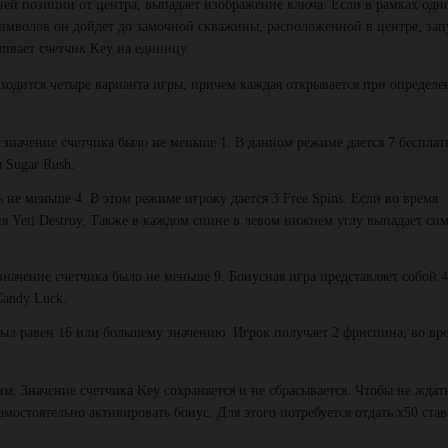
ней позиции от центра, выпадает изображение ключа. Если в рамках одн
символов он дойдет до замочной скважины, расположенной в центре, зап
ивает счетчик Key на единицу.
находится четыре варианта игры, причем каждая открывается при определ
 значение счетчика было не меньше 1. В данном режиме дается 7 беспла
 Sugar Rush.
 не меньше 4. В этом режиме игроку дается 3 Free Spins. Если во время
я Yeti Destroy. Также в каждом спине в левом нижнем углу выпадает си
начение счетчика было не меньше 9. Бонусная игра представляет собой 4
Candy Luck.
был равен 16 или большему значению. Игрок получает 2 фриспина, во вр
. Значение счетчика Key сохраняется и не сбрасывается. Чтобы не ждать
амостоятельно активировать бонус. Для этого потребуется отдать x50 став