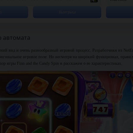
р
Выигрыш
о автомата
шний вид и очень разнообразный игровой процесс. Разработчики из NetE
ригинальное игровое поле. Но несмотря на широкий функционал, правил
р игры Finn and the Candy Spin и расскажем о ее характеристиках.