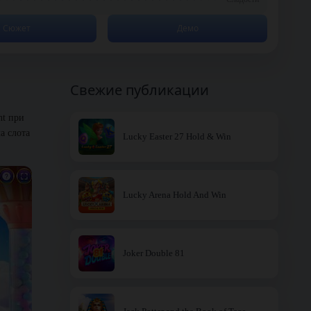
Сюжет
Демо
Свежие публикации
nt при
а слота
Lucky Easter 27 Hold & Win
Lucky Arena Hold And Win
Joker Double 81