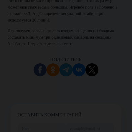
этого спины не часто приносят выигрыши, зато их размер
может оказаться весьма большим. Игровое поле выполнено в
формате 5×3. А для определения удачной комбинации
используется 20 линий.
Для получения выигрыша по итогам вращения необходимо
составить минимум три одинаковых символа на соседних
барабанах. Подсчет ведется с левого.
ПОДЕЛИТЬСЯ
ОСТАВИТЬ КОММЕНТАРИЙ