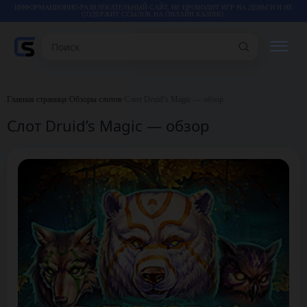
ИНФОРМАЦИОННО-РАЗВЛЕКАТЕЛЬНЫЙ САЙТ, НЕ ПРОВОДИТ ИГР НА ДЕНЬГИ И НЕ
СОДЕРЖИТ ССЫЛОК НА ОНЛАЙН КАЗИНО.
Поиск
РЕЙТИНГИ
Главная страница
•
Обзоры слотов
•
Слот Druid’s Magic — обзор
Слот Druid’s Magic — обзор
КАЗИНО
ИГРЫ
СТАТЬИ
ВИДЕО