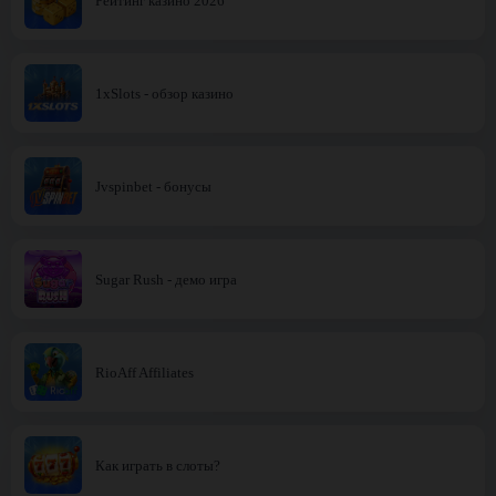
Рейтинг казино 2026
1xSlots - обзор казино
Jvspinbet - бонусы
Sugar Rush - демо игра
RioAff Affiliates
Как играть в слоты?