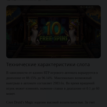
Технические характеристики слота
В зависимости от казино RTP игрового автомата варьируется в
диапазоне от 88.15% до 96.14%. Максимально возможный
выигрыш в автомате составляет 2983.6x. Во время вращений
игрок может изменять значение ставки в диапазоне от 0.1 до 60
монет.
Слот Druid’s Magic наделен высокой волатильностью. За счет