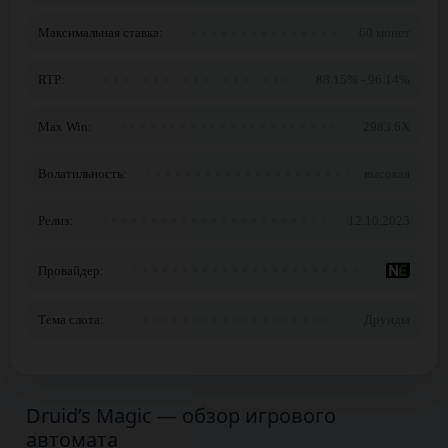
Максимальная ставка:
60 монет
RTP:
88.15% - 96.14%
Max Win:
2983.6X
Волатильность:
высокая
Релиз:
12.10.2023
Провайдер:
Тема слота:
Друиды
Druid’s Magic — обзор игрового
автомата