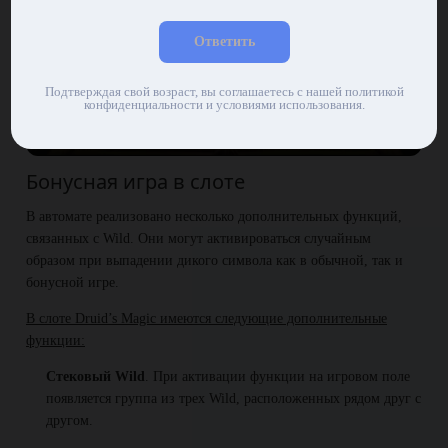
Ответить
Подтверждая свой возраст, вы соглашаетесь с нашей политикой
конфиденциальности и условиями использования.
Бонусная игра в слоте
В автомате реализовано несколько дополнительных функций,
связанных с Wild. Они могут активироваться случайным
образом при выпадении дикого символа как в обычной, так и
бонусной игре.
В слоте Druid’s Magic имеются следующие дополнительные
функции:
Стековый Wild
. При активации функции на игровом поле
появляется группа из трех Wild, расположенных рядом друг с
другом.