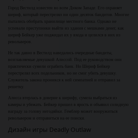
Город Вестилд известен во всем Диком Западе. Его охраняет
шериф, который перестрелял ни один десяток бандитов. Многие
пытались обобрать хранилище местного банка. Однако не
успевали преступники выйти из здания с мешками денег, как
шериф Бейкер уже поджидал их у входа и целился в них из
револьверов.
Не так давно в Вестилд наведались очередные бандиты,
возглавляемые девушкой Алиссой. Под ее руководством они
практически сумели ограбить банк. Но Шериф Бейкер
перестрелял всех подельников, но не смог убить девушку.
Служитель закона проникся к ней симпатией и отправил за
решетку.
Алисса втерлась в доверие к шерифу, сумела выбраться из
камеры и убежать. Бейкер пришел в ярость и объявил солидную
награду за голову негодяйки. Гемблер может вооружиться
револьвером и отправиться на ее поиски.
Дизайн игры Deadly Outlaw