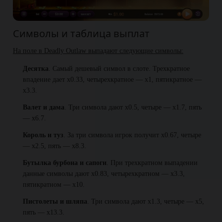
Символы и таблица выплат
На поле в Deadly Outlaw выпадают следующие символы:
Десятка
. Самый дешевый символ в слоте. Трехкратное
впадение дает x0.33, четырехкратное — x1, пятикратное —
x3.3.
Валет и дама
. Три символа дают x0.5, четыре — x1.7, пять
— x6.7.
Король и туз
. За три символа игрок получит x0.67, четыре
— x2.5, пять — x8.3.
Бутылка бурбона и сапоги
. При трехкратном выпадении
данные символы дают x0.83, четырехкратном — x3.3,
пятикратном — x10.
Пистолеты и шляпа
. Три символа дают x1.3, четыре — x5,
пять — x13.3.