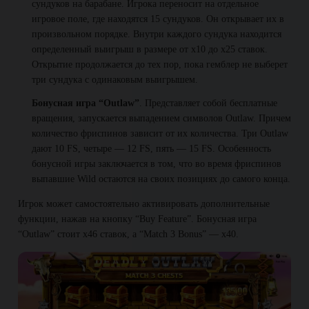
сундуков на барабане. Игрока переносит на отдельное
игровое поле, где находятся 15 сундуков. Он открывает их в
произвольном порядке. Внутри каждого сундука находится
определенный выигрыш в размере от x10 до x25 ставок.
Открытие продолжается до тех пор, пока гемблер не выберет
три сундука с одинаковым выигрышем.
Бонусная игра “Outlaw”
. Представляет собой бесплатные
вращения, запускается выпадением символов Outlaw. Причем
количество фриспинов зависит от их количества. Три Outlaw
дают 10 FS, четыре — 12 FS, пять — 15 FS. Особенность
бонусной игры заключается в том, что во время фриспинов
выпавшие Wild остаются на своих позициях до самого конца.
Игрок может самостоятельно активировать дополнительные
функции, нажав на кнопку “Buy Feature”. Бонусная игра
“Outlaw” стоит x46 ставок, а “Match 3 Bonus” — x40.