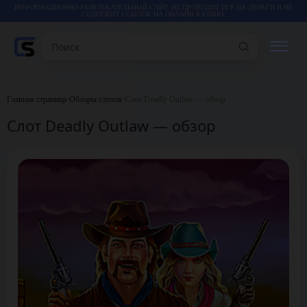
ИНФОРМАЦИОННО-РАЗВЛЕКАТЕЛЬНЫЙ САЙТ, НЕ ПРОВОДИТ ИГР НА ДЕНЬГИ И НЕ
СОДЕРЖИТ ССЫЛОК НА ОНЛАЙН КАЗИНО.
Поиск
РЕЙТИНГИ
Главная страница
•
Обзоры слотов
•
Слот Deadly Outlaw — обзор
Слот Deadly Outlaw — обзор
КАЗИНО
ИГРЫ
СТАТЬИ
ВИДЕО