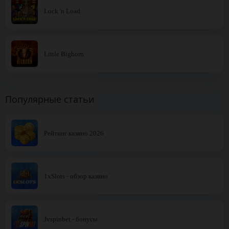
Lock 'n Load
Little Bighorn
Популярные статьи
Рейтинг казино 2026
1xSlots - обзор казино
Jvspinbet - бонусы