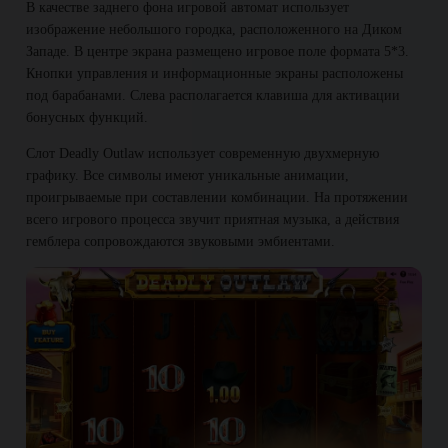
В качестве заднего фона игровой автомат использует
изображение небольшого городка, расположенного на Диком
Западе. В центре экрана размещено игровое поле формата 5*3.
Кнопки управления и информационные экраны расположены
под барабанами. Слева располагается клавиша для активации
бонусных функций.
Слот Deadly Outlaw использует современную двухмерную
графику. Все символы имеют уникальные анимации,
проигрываемые при составлении комбинации. На протяжении
всего игрового процесса звучит приятная музыка, а действия
гемблера сопровождаются звуковыми эмбиентами.