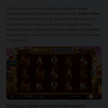
Гемблеры, которые мечтали побывать на Диком Западе,
обязательно должны обратить внимание на слот
Deadly Outlaw
от провайдера Revolver Gaming. Игровой автомат содержит в
себе две бонусные функции, способные подарить большой
выигрыш, и может преподнести немало интересных сюрпризов.
В данной статье сделаем обзор игры Deadly Outlaw и поговорим
о ее функциях.
Предыстория игрового автомата