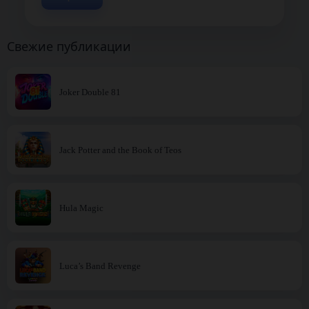
Свежие публикации
Joker Double 81
Jack Potter and the Book of Teos
Hula Magic
Luca’s Band Revenge