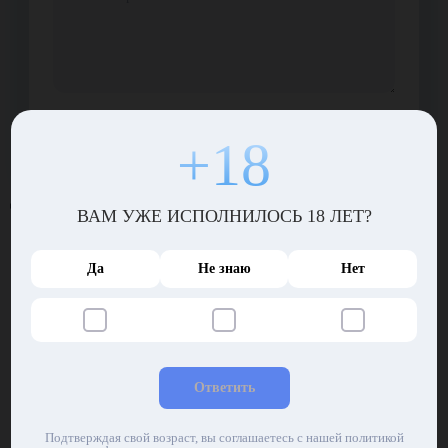
+18
Другие видео
ВАМ УЖЕ ИСПОЛНИЛОСЬ 18 ЛЕТ?
Да
Не знаю
Нет
Ответить
Подтверждая свой возраст, вы соглашаетесь с нашей политикой