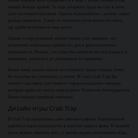
Бенни каждый день отправляется в море с целью наловить как
можно больше крабов. За годы упорного труда он стал в этом
деле настоящим мастером. Парень перепробовал с десяток самых
разных приманок. Также он опытным путем вычислил места,
где крабы встречаются чаще всего.
Однако в определенный момент Бенни стал замечать, что
количество пойманных крабов изо дня в день постепенно
уменьшается. Похоже, эти существа выучили все его повадки и
привычки, научились не реагировать на приманку.
Бенни начал искать способ восстановить былые объемы улова.
Но попытки не увенчались успехом. В слоте Crab Trap Вы
можете смастерить для главного героя уникальную ловушку,
которую крабы не смогут перехитрить. В качестве благодарности
Бенни подарит крупный выигрыш.
Дизайн игры Crab Trap
В Crab Trap реализована качественная графика. Нарисованная
картинка порта используется в качестве заднего фона. В нижней
части можно заметить мост, в центре экрана расположена вода,