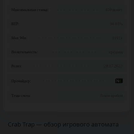
Максимальная ставка:
400 монет
RTP:
96.07%
Max Win:
1191x
Волатильность:
средняя
Релиз:
28.07.2023
Провайдер:
Тема слота:
Ловля крабов
Crab Trap — обзор игрового автомата