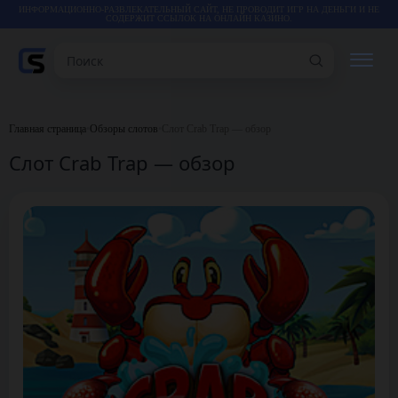
ИНФОРМАЦИОННО-РАЗВЛЕКАТЕЛЬНЫЙ САЙТ, НЕ ПРОВОДИТ ИГР НА ДЕНЬГИ И НЕ
СОДЕРЖИТ ССЫЛОК НА ОНЛАЙН КАЗИНО.
Поиск
РЕЙТИНГИ
Главная страница
•
Обзоры слотов
•
Слот Crab Trap — обзор
Слот Crab Trap — обзор
КАЗИНО
ИГРЫ
СТАТЬИ
ВИДЕО