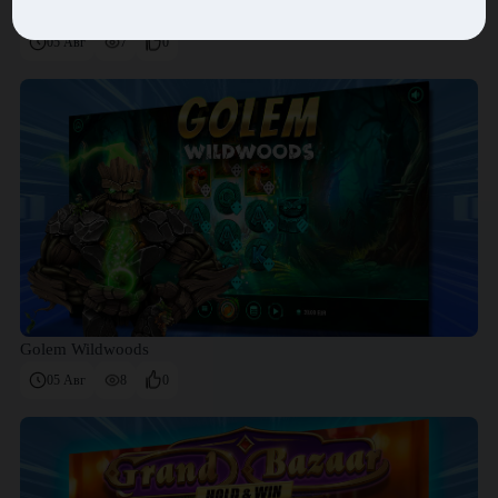
Golden Railway Journey
05 Авг
7
0
Golem Wildwoods
05 Авг
8
0