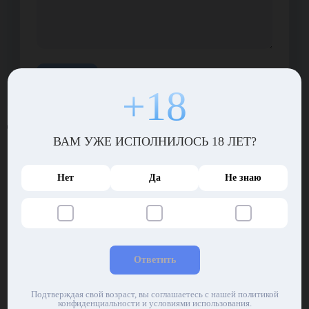
+18
Другие видео
ВАМ УЖЕ ИСПОЛНИЛОСЬ 18 ЛЕТ?
Нет
Да
Не знаю
Ответить
Подтверждая свой возраст, вы соглашаетесь с нашей политикой
конфиденциальности и условиями использования.