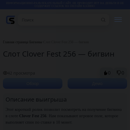
ИНФОРМАЦИОННО-РАЗВЛЕКАТЕЛЬНЫЙ САЙТ, НЕ ПРОВОДИТ ИГР НА ДЕНЬГИ И НЕ
СОДЕРЖИТ ССЫЛОК НА ОНЛАЙН КАЗИНО.
Поиск
РЕЙТИНГИ
Главная страница
•
Бигвины
•
Слот Clover Fest 256 — бигвин
Слот Clover Fest 256 — бигвин
КАЗИНО
0
0
42 просмотра
ИГРЫ
Обзор
Демо
СТАТЬИ
Описание выигрыша
ВИДЕО
Этот короткий ролик позволит посмотреть на получение бигвина
в слоте
Clover Fest 256
. Нам показывают игровое поле, которое
выполняет спин по ставке в 10 монет.