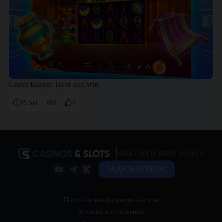
Grand Bazaar: Hold and Win
05 Авг
8
0
ВАШ ГИД В МИРЕ АЗАРТА
ЗАДАТЬ ВОПРОС
Политика конфиденциальности
Условия и положения