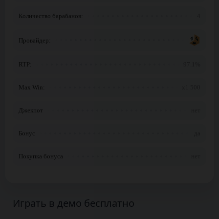
Количество барабанов:
4
Провайдер:
RTP:
97.1%
Max Win:
х1 500
Джекпот
нет
Бонус
да
Покупка бонуса
нет
Играть в демо бесплатно