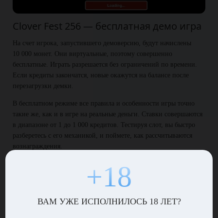
Clover Fest 256 — бесплатная демо игра
На счет игрока, запустившего демоверсию, будут начислены
10 000 монет. Они виртуальные, поэтому совершенно
бесплатные. Играть разрешается без ограничений по времени.
Если кредиты закончатся, новые окажутся на балансе после
перезагрузки демки.
В бесплатном режиме все правила и особенности игры точно
такие же, как и в игре на реальные деньги. Ставки совершаются
в диапазоне от 1 до 1 000 кредитов. Тестируя слот, вы быстро
разберетесь с его механикой, и поймете, как рассчитываются
вознаграждения.
Также вы узнаете, какие бонусы тут имеются (их немного), и
+18
что с их помощью получает игрок. Предположим после
остановки барабанов выпадет выигрышная комбинация из 4
подков.
ВАМ УЖЕ ИСПОЛНИЛОСЬ 18 ЛЕТ?
По идее, ваша выплата должна составить х20 к ставке, но если