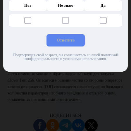
на барабанах вместе с выигрышной комбинацией окажутся
Нет
Не знаю
Да
бонусные монеты с цифрами, ваш приз станет больше.
Слот Clover Fest 256 игра на деньги
На этом сайте нельзя играть на настоящие денежные средства.
Мы не предоставляем платные услуги. Пребывание на нашей
Ответить
площадке совершенно бесплатное. Мы подготовил важную
информацию. Наши эксперты составили
топ лучших казино
,
Подтверждая свой возраст, вы соглашаетесь с нашей политикой
который будет интересен новичкам гемблинга и
конфиденциальности и условиями использования.
профессиональным игрокам.
С его помощью можно выбрать надежный клуб для запуска
Clover Fest 256. Опасаться мошенничества со стороны оператора
казино не придется. ТОП составляется после изучения большого
количества параметров игорного заведения и отзывов о нем,
оставленных постоянными посетителями.
ПОДЕЛИТЬСЯ