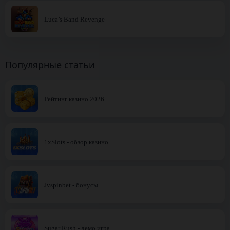
Luca’s Band Revenge
Популярные статьи
Рейтинг казино 2026
1xSlots - обзор казино
Jvspinbet - бонусы
Sugar Rush - демо игра