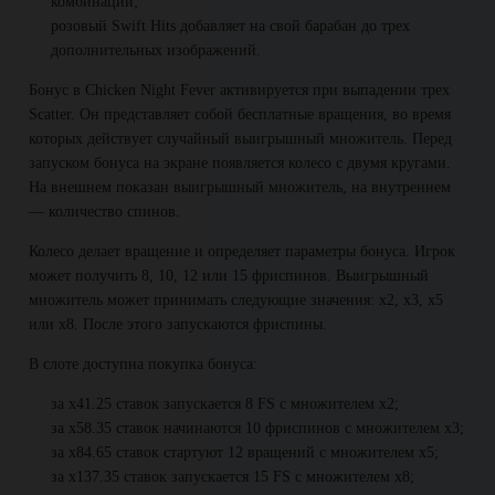
комбинации;
розовый Swift Hits добавляет на свой барабан до трех
дополнительных изображений.
Бонус в Chicken Night Fever активируется при выпадении трех
Scatter. Он представляет собой бесплатные вращения, во время
которых действует случайный выигрышный множитель. Перед
запуском бонуса на экране появляется колесо с двумя кругами.
На внешнем показан выигрышный множитель, на внутреннем
— количество спинов.
Колесо делает вращение и определяет параметры бонуса. Игрок
может получить 8, 10, 12 или 15 фриспинов. Выигрышный
множитель может принимать следующие значения: x2, x3, x5
или x8. После этого запускаются фриспины.
В слоте доступна покупка бонуса:
за x41.25 ставок запускается 8 FS с множителем x2;
за x58.35 ставок начинаются 10 фриспинов с множителем x3;
за x84.65 ставок стартуют 12 вращений с множителем x5;
за x137.35 ставок запускается 15 FS с множителем x8;