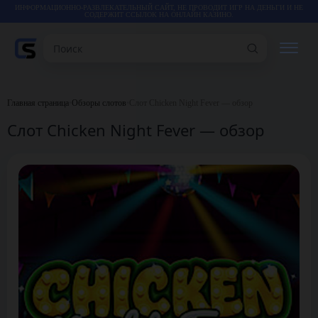
ИНФОРМАЦИОННО-РАЗВЛЕКАТЕЛЬНЫЙ САЙТ, НЕ ПРОВОДИТ ИГР НА ДЕНЬГИ И НЕ
СОДЕРЖИТ ССЫЛОК НА ОНЛАЙН КАЗИНО.
Поиск
РЕЙТИНГИ
Главная страница
•
Обзоры слотов
•
Слот Chicken Night Fever — обзор
Слот Chicken Night Fever — обзор
КАЗИНО
ИГРЫ
СТАТЬИ
ВИДЕО