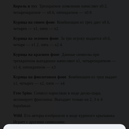
Король и туз
. Трехкратное появление начисляет x0.2,
четырехкратное — x0.6, пятикратное — x0.8.
Курица на синем фоне
. Комбинация из трех дает x0.6,
четырех — x1, пяти — x2.
Курица на зеленом фоне
. За три игроку выдается x0.6,
четыре — x1.2, пять — x2.4.
Курица на красном фоне
. Данные символы при
трехкратном выпадении начисляют x1, четырехкратном —
x1.4, пятикратном — x3.
Курица на фиолетовом фоне
. Комбинация из трех выдает
x1, четырех — x2, пяти — x4.
Free Spins
. Символ нарисован в виде диско-шара,
активирует фриспины. Выпадает только на 2, 3 и 4
барабанах.
Wild
. Его авторы изобразили в виде куриного крылышка.
Играет с другими символами.