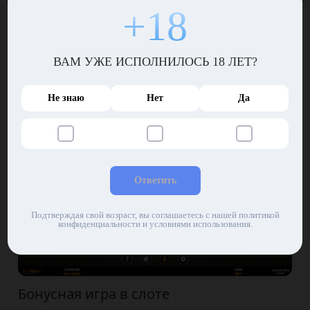
Три символа Swift Hits
. Выдают джекпот и запускают
+18
различные функции.
Если гемблер хочет лучше познакомиться с правилами и
ВАМ УЖЕ ИСПОЛНИЛОСЬ 18 ЛЕТ?
разобраться во всех возможных комбинациях, следует открыть
меню помощи. Там авторы сделали довольно простой и
понятный обзор игры Chicken Night Fever. Из него гемблеры
Не знаю
Нет
Да
узнают об имеющихся функциях и характеристиках слота.
Ответить
Подтверждая свой возраст, вы соглашаетесь с нашей политикой
конфиденциальности и условиями использования.
Бонусная игра в слоте