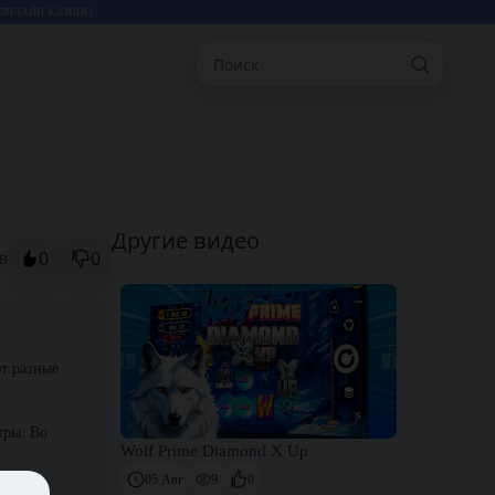
ОНЛАЙН КАЗИНО.
Поиск
Другие видео
0
0
в
т разные
.
тры. Во
Wolf Prime Diamond X Up
05 Авг
9
0