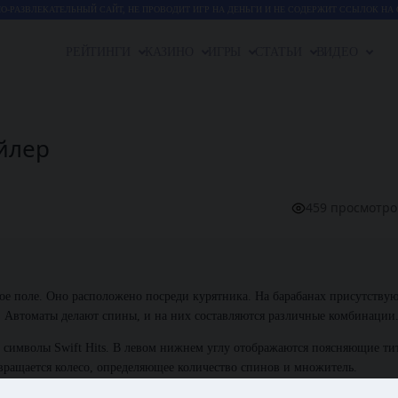
-РАЗВЛЕКАТЕЛЬНЫЙ САЙТ, НЕ ПРОВОДИТ ИГР НА ДЕНЬГИ И НЕ СОДЕРЖИТ ССЫЛОК НА 
РЕЙТИНГИ
КАЗИНО
ИГРЫ
СТАТЬИ
ВИДЕО
ейлер
459 просмотро
е поле. Оно расположено посреди курятника. На барабанах присутствую
 Автоматы делают спины, и на них составляются различные комбинации
символы Swift Hits. В левом нижнем углу отображаются поясняющие ти
 вращается колесо, определяющее количество спинов и множитель.