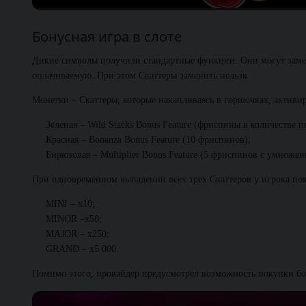
Бонусная игра в слоте
Дикие символы получили стандартные функции. Они могут заме
оплачиваемую. При этом Скаттеры заменить нельзя.
Монетки – Скаттеры, которые накапливаясь в горшочках, активи
Зеленая – Wild Stacks Bonus Feature (фриспины в количестве 
Красная – Bonanza Bonus Feature (10 фриспинов);
Бирюзовая – Multiplier Bonus Feature (5 фриспинов с умножен
При одновременном выпадении всех трех Скаттеров у игрока по
MINI – х10;
MINOR –х50;
MAJOR – х250;
GRAND – х5 000.
Помимо этого, провайдер предусмотрел возможность покупки бон