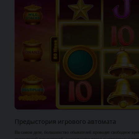
Предыстория игрового автомата
На самом деле, большинство обывателей проводят свободное вре