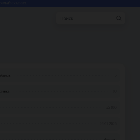
ОНЛАЙН КАЗИНО.
Поиск
абанов:
5
тавка:
80
х5 000
26.01.2026
Фрукты