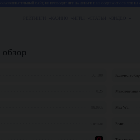
-РАЗВЛЕКАТЕЛЬНЫЙ САЙТ, НЕ ПРОВОДИТ ИГР НА ДЕНЬГИ И НЕ СОДЕРЖИТ ССЫЛОК НА 
РЕЙТИНГИ
КАЗИНО
ИГРЫ
СТАТЬИ
ВИДЕО
— обзор
50, 100
Количество бар
0.25
Максимальная с
96.09%
Max Win:
высокая
Релиз:
Тема слота: