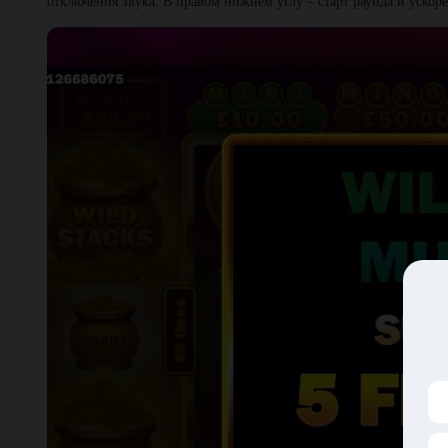
отключения звука. В правом нижнем углу – старт раунда и ускор