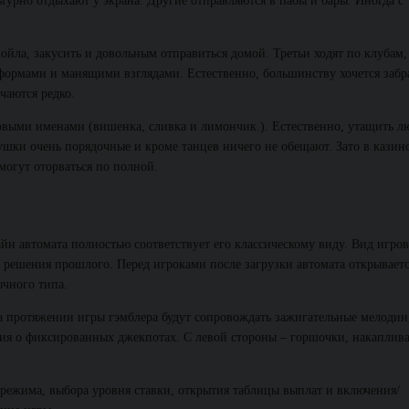
турно отдыхают у экрана. Другие отправляются в пабы и бары. Иногда с
йла, закусить и довольным отправиться домой. Третьи ходят по клубам,
ормами и манящими взглядами. Естественно, большинству хочется забр
чаются редко.
овыми именами (вишенка, сливка и лимончик.). Естественно, утащить л
ушки очень порядочные и кроме танцев ничего не обещают. Зато в казин
могут оторваться по полной.
айн автомата полностью соответствует его классическому виду. Вид игро
решения прошлого. Перед игроками после загрузки автомата открывает
ычного типа.
а протяжении игры гэмблера будут сопровождать зажигательные мелодии
ия о фиксированных джекпотах. С левой стороны – горшочки, накапли
 режима, выбора уровня ставки, открытия таблицы выплат и включения/