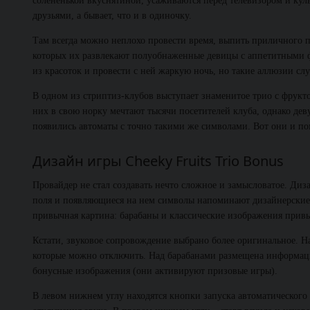
солененькой вкуснятиной, усаживаются перед телевизором и куль
друзьями, а бывает, что и в одиночку.
Там всегда можно неплохо провести время, выпить приличного по
которых их развлекают полуобнаженные девицы с аппетитными ф
из красоток и провести с ней жаркую ночь, но такие аллюзии слу
В одном из стриптиз-клубов выступает знаменитое трио с фрукт
них в свою норку мечтают тысячи посетителей клуба, однако дев
появились автоматы с точно такими же символами. Вот они и по
Дизайн игры Cheeky Fruits Trio Bonus
Провайдер не стал создавать нечто сложное и замысловатое. Диз
поля и появляющиеся на нем символы напоминают дизайнерские 
привычная картина: барабаны и классические изображения прив
Кстати, звуковое сопровождение выбрано более оригинальное. Н
которые можно отключить. Над барабанами размещена информац
бонусные изображения (они активируют призовые игры).
В левом нижнем углу находятся кнопки запуска автоматического