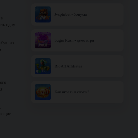
Jvspinbet - бонусы
 в
ать одну
Sugar Rush - демо игра
юбую из
о
RioAff Affiliates
вого
ся
Как играть в слоты?
,
вающие