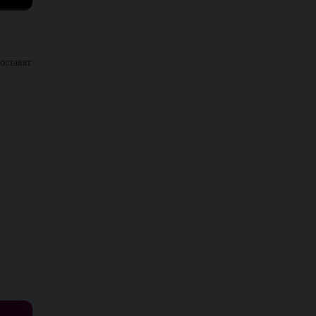
оставят