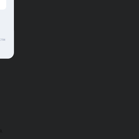
сти
й.