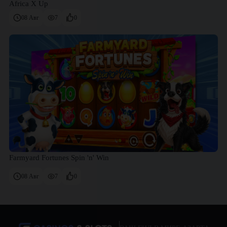
Africa X Up
08 Авг
7
0
Farmyard Fortunes Spin 'n' Win
08 Авг
7
0