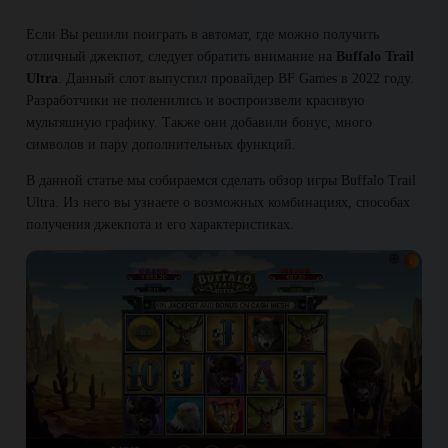
Если Вы решили поиграть в автомат, где можно получить
отличный джекпот, следует обратить внимание на
Buffalo Trail
Ultra
. Данный слот выпустил провайдер BF Games в 2022 году.
Разработчики не поленились и воспроизвели красивую
мультяшную графику. Также они добавили бонус, много
символов и пару дополнительных функций.
В данной статье мы собираемся сделать обзор игры Buffalo Trail
Ultra. Из него вы узнаете о возможных комбинациях, способах
получения джекпота и его характеристиках.