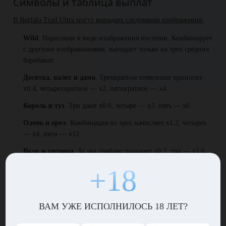
Символы и таблица выплат
В Buffalo Trail Ultra могут выпадать следующие изображения:
Wild
. Нарисован в виде изображения пустоши. Комбинирует
с другими изображениями, выпадает только на трех средних
барабанах.
Десятка, валет и дама
. Трехкратное появление приносит
x0.4, четырехкратное — x2, пятикратное — x4.
Король и туз
. Три дают x0.6, четыре — x3, пять — x6.
Олень и орел
. Комбинация из трех начисляет x1.2, четырех
— x4, пяти — x12.
Волк и тигрица
. За два гемблер получает x0.2, три — x1.6,
четыре — x4, пять — x20.
+18
Буйвол
. Двукратное выпадение дает x0.4, трехкратное — x4,
четырехкратное — x10, пятикратное — x40.
ВАМ УЖЕ ИСПОЛНИЛОСЬ 18 ЛЕТ?
Coin Symbol
. Нарисован в виде патрона, содержит
случайный выигрыш. Активирует бонусную игру.