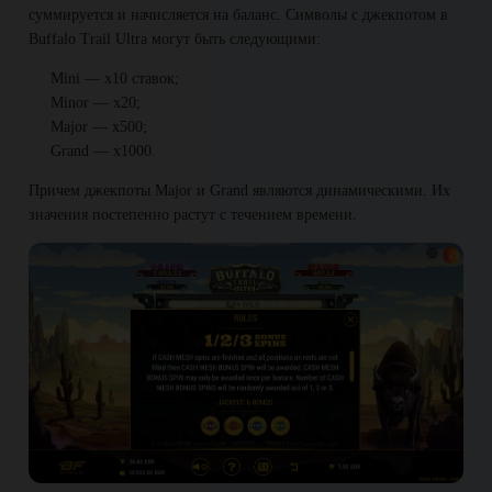
суммируется и начисляется на баланс. Символы с джекпотом в
Buffalo Trail Ultra могут быть следующими:
Mini — x10 ставок;
Minor — x20;
Major — x500;
Grand — x1000.
Причем джекпоты Major и Grand являются динамическими. Их
значения постепенно растут с течением времени.