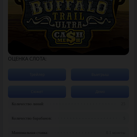
ОЦЕНКА СЛОТА:
Трейлер
Выигрыш
Сюжет
Демо
Количество линий:
25
Количество барабанов:
5
Минимальная ставка:
0.1 монеты