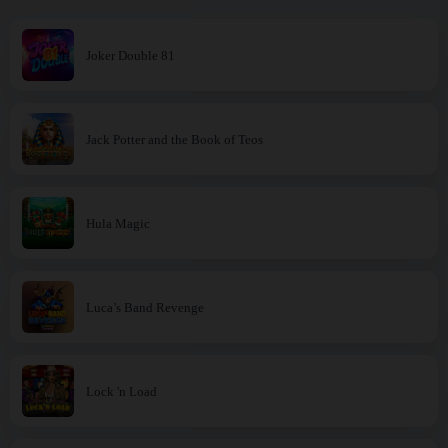
Joker Double 81
Jack Potter and the Book of Teos
Hula Magic
Luca’s Band Revenge
Lock 'n Load