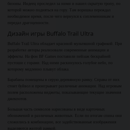
бизоны. Индеец проследил за ними и нашел скрытую тропу, по
которой можно подняться на гору. Там воришка переждал
необходимое время, после чего вернулся к соплеменникам и
передал драгоценности.
Дизайн игры Buffalo Trail Ultra
Buffalo Trail Ultra обладает красивой мультяшной графикой. При
разработке авторы реализовали современные анимации и
эффекты. На фон BF Games поставили пейзаж бескрайней
пустоши с горами. Над ними раскинулось голубое небо, по
которому медленно плывут облака.
Барабаны помещены в серую деревянную рамку. Справа от них
стоит буйвол и проигрывает различные анимации. Над игровым
полем расположены виджеты, показывающие текущие значения
джекпотов.
Большая часть символов нарисованы в виде карточных
обозначений и различных животных. Если по итогам спина они
сложились в комбинацию, все задействованные изображения
выделяются желтой рамкой.