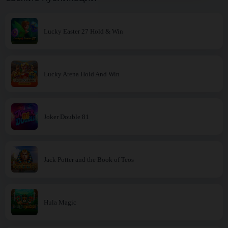
Lucky Easter 27 Hold & Win
Lucky Arena Hold And Win
Joker Double 81
Jack Potter and the Book of Teos
Hula Magic