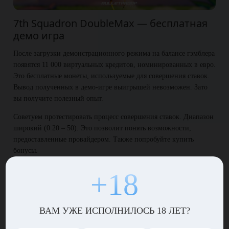
7th Squadron DoubleMax — бесплатная
демо игра
После загрузки демонстрационного режима на балансе гэмблера
появятся 11 000 виртуальных кредитов, номинированных в евро.
Это бесплатные монеты, используемые для совершения ставок.
Вывод полученных в демо-игре выигрышей невозможен. Зато
вы получите полезный опыт.
Советуем протестировать процесс совершения ставок. Диапазон
широкий (0.20 – 50). Это позволит понять возможности,
предоставленные провайдером. Также попробуйте купить
бонусы.
По сути, вы приобретете бонусную игру, которая при удачном
+18
стечении обстоятельств может выпасть во время основного
раунда. Для этого на барабанах должны появиться скаттеры.
Возможностей в бесплатной игре много. Риск потери
ВАМ УЖЕ ИСПОЛНИЛОСЬ 18 ЛЕТ?
собственных денежных средств при этом сведен к нулю.