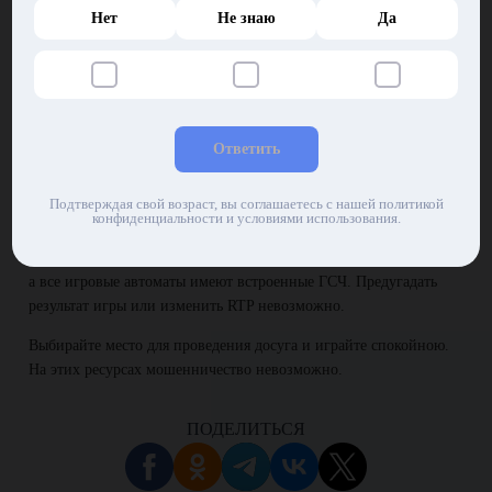
Слот 7th Squadron DoubleMax игра на
Нет
Не знаю
Да
деньги
На нашем сайте не оказывают платные услуги. Играть на
реальные деньги разрешается на специализированных сайтах с
лицензиями от игорных комиссий. Здесь вы можете найти такие
площадки, изучив
топ лучших казино
, составленный
Ответить
независимыми экспертами.
Подтверждая свой возраст, вы соглашаетесь с нашей политикой
В списке представлены топовые клубы с отличной репутацией,
конфиденциальности и условиями использования.
квалифицированной службой техподдержки, быстрым выводом
выигрышей и пр. Эти казино надежные. В них не обманывают,
а все игровые автоматы имеют встроенные ГСЧ. Предугадать
результат игры или изменить RTP невозможно.
Выбирайте место для проведения досуга и играйте спокойною.
На этих ресурсах мошенничество невозможно.
ПОДЕЛИТЬСЯ