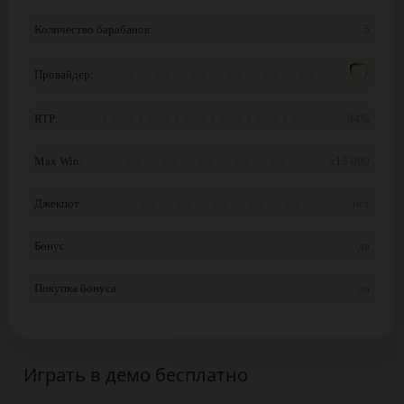
Количество барабанов:
5
Провайдер:
RTP:
94%
Max Win:
х15 000
Джекпот
нет
Бонус
да
Покупка бонуса
да
Играть в демо бесплатно