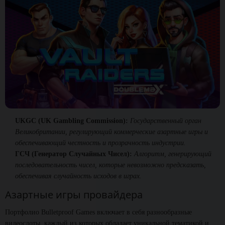
UKGC (UK Gambling Commission):
Государственный орган
Великобритании, регулирующий коммерческие азартные игры и
обеспечивающий честность и прозрачность индустрии.
ГСЧ (Генератор Случайных Чисел):
Алгоритм, генерирующий
последовательность чисел, которые невозможно предсказать,
обеспечивая случайность исходов в играх.
Азартные игры провайдера
Портфолио Bulletproof Games включает в себя разнообразные
видеослоты, каждый из которых обладает уникальной тематикой и