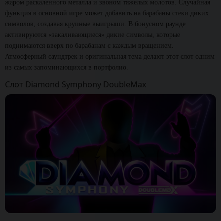
жаром раскаленного металла и звоном тяжелых молотов. Случайная
функция в основной игре может добавить на барабаны стеки диких
символов, создавая крупные выигрыши. В бонусном раунде
активируются «закаливающиеся» дикие символы, которые
поднимаются вверх по барабанам с каждым вращением.
Атмосферный саундтрек и оригинальная тема делают этот слот одним
из самых запоминающихся в портфолио.​
Слот Diamond Symphony DoubleMax