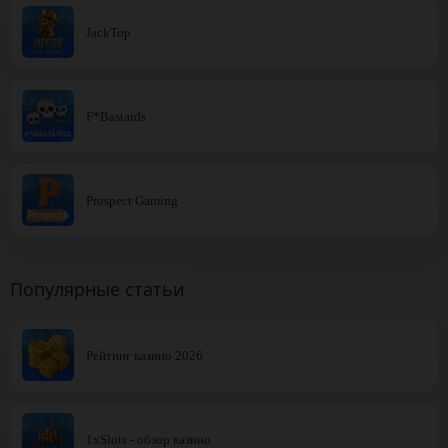
JackTop
F*Bastards
Prospect Gaming
Популярные статьи
Рейтинг казино 2026
1xSlots - обзор казино