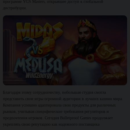
программе YGS Masters, открывшее доступ к глобальной
дистрибуции.
Благодаря этому сотрудничеству, небольшая студия смогла
представить свои игры огромной аудитории в лучших казино мира.
Компания успешно адаптировала свои продукты для различных
рынков, учитывая специфические требования регуляторов и
предпочтения игроков. Сегодня Bulletproof Games продолжает
укреплять свою репутацию как надежного поставщика