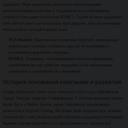
продукты. Игры провайдера отличаются оригинальными
математическими моделями и поддержкой всех современных
устройств благодаря технологии HTML5. Студия активно расширяет
свое присутствие в регулируемых юрисдикциях, предлагая игрокам
безопасный и честный игровой опыт.
YGS Masters:
Партнерская программа Yggdrasil, позволяющая
независимым студиям создавать игры на их платформе и
использовать фирменные механики.
HTML5:
Технология, обеспечивающая кроссплатформенную
совместимость игр, позволяя запускать их на компьютерах,
планшетах и смартфонах без скачивания.
История основания компании и развития
Студия Bulletproof Games была основана в 2015 году в британском
городе Тамуэрт, графство Стаффордшир. У истоков компании стояли
Крейг Болл и Майкл Буллок, ранее занимавшие руководящие
должности в Inspired Gaming. Их целью было создание игр, которые
сочетали бы в себе увлекательный геймплей и надежную математику.
Важным этапом развития стало присоединение к партнерской