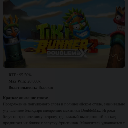
RTP:
95.50%
Max Win:
20,000x
Волатильность:
Высокая
Краткое описание слота:
Продолжение популярного слота в полинезийском стиле, значительно
улучшенное благодаря внедрению механики DoubleMax. Игроки
бегут по тропическому острову, где каждый выигрышный каскад
продвигает их ближе к запуску фриспинов. Множитель удваивается с