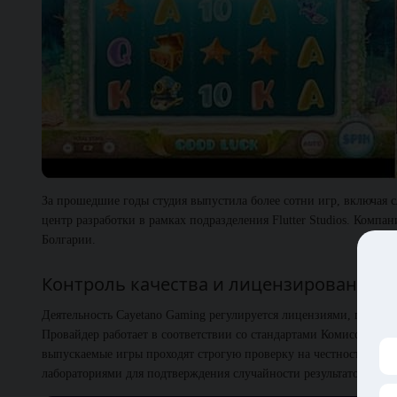
За прошедшие годы студия выпустила более сотни игр, включая 
центр разработки в рамках подразделения Flutter Studios. Компа
Болгарии.​
Контроль качества и лицензирование о
Деятельность Cayetano Gaming регулируется лицензиями, получе
Провайдер работает в соответствии со стандартами Комиссии по
выпускаемые игры проходят строгую проверку на честность и без
лабораториями для подтверждения случайности результатов кажд