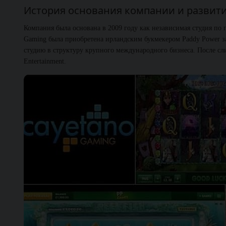
История основания компании и развит
Компания была основана в 2009 году как независимая студия по 
Gaming была приобретена ирландским букмекером Paddy Power з
студию в структуру крупного международного бизнеса. После сли
Entertainment.