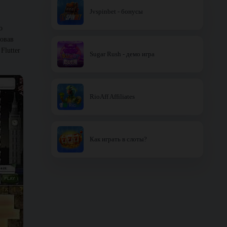
Jvspinbet - бонусы
o
ровав
Flutter
Sugar Rush - демо игра
RioAff Affiliates
Как играть в слоты?