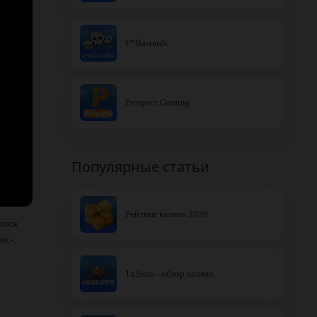
F*Bastards
Prospect Gaming
Популярные статьи
Рейтинг казино 2026
ются
ес-
1xSlots - обзор казино