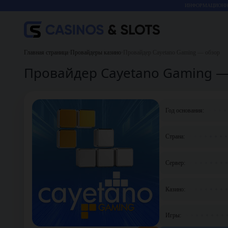
ИНФОРМАЦИОННО
Главная страница
•
Провайдеры казино
•
Провайдер Cayetano Gaming — обзор
Провайдер Cayetano Gaming —
Год основания:
Страна:
Сервер:
Казино:
Игры: