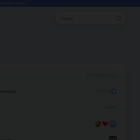
ОНЛАЙН КАЗИНО.
Поиск
GALAKTIKA N.V.
 промокод:
TOPS100
от 4000$
128
рограмма: