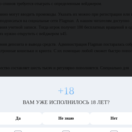
 спинов требуется отыграть с определенным вейджером.
зино могут вводить промокоды. Указать их можно при регистрации или 
 подписаться на социальные сети Flagman. А нашим читателям доступно
дания учетной записи. Тогда игрок получит 100 бесплатных вращений в о
них нужно открутить с вейджером x45.
ния депозита и вывода средств. Администрация Flagman постаралась соб
ектронные кошельки и крипта. С их помощью любой сможет быстро попо
ество составляет шесть тысяч и регулярно пополняется. Специально для
+18
 простым. За счет этого даже неопытный гемблер быстро разберется в
ВАМ УЖЕ ИСПОЛНИЛОСЬ 18 ЛЕТ?
е проекты от GALAKTIKA N.V. Поэтому если игрок уже посещал их казин
Да
Не знаю
Нет
 него окрашены задний фон и многие кнопки. Также авторы задействовал