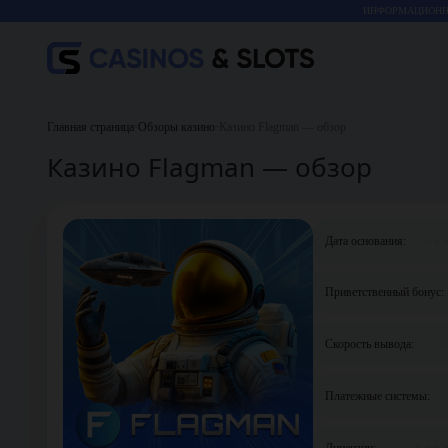
ИНФОРМАЦИОННО
Главная страница
•
Обзоры казино
•
Казино Flagman — обзор
Казино Flagman — обзор
Дата основания:
Приветственный бонус:
Скорость вывода:
Платежные системы:
Лицензии: