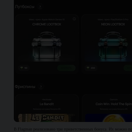
В Flagman реализовано три приветственных бонуса. Их можно по