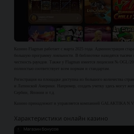
Казино Flagman работает с марта 2025 года. Администрация стар
большую программу лояльности. В библиотеке находятся тысячи 
честность раундов. Также у Flagman имеется лицензия № OGL/202
полностью соответствует всем нормам и стандартам.
Регистрация на площадке доступна из большого количества стра
и Латинской Америки. Например, создать учетку здесь могут жи
Сербии, Японии и т.д.
Казино принадлежит и управляется компанией GALAKTIKA N.V. О
Характеристики онлайн казино