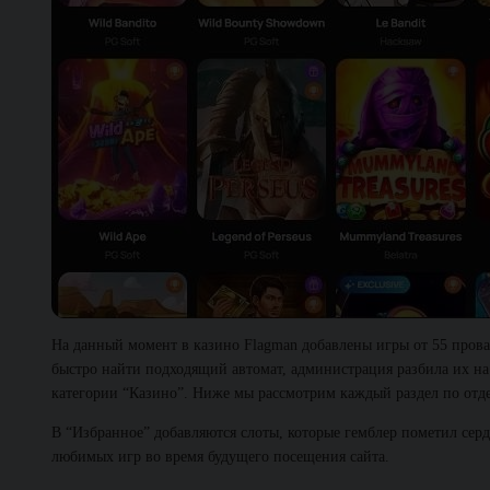
На данный момент в казино Flagman добавлены игры от 55 прова
быстро найти подходящий автомат, администрация разбила их н
категории “Казино”. Ниже мы рассмотрим каждый раздел по отд
В “Избранное” добавляются слоты, которые гемблер пометил сер
любимых игр во время будущего посещения сайта.