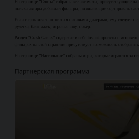
На странице “Слоты” собраны все автоматы, присутствующие на с
поиска авторы добавили фильтры, позволяющие сортировать сло
Если игрок хочет потягаться с живыми дилерами, ему следует пе
рулетка, блек-джек, игровые шоу, покер.
Раздел “Crash Games” содержит в себе instant-проекты с мгнове
фильтрах на этой странице присутствует возможность отобразить
На странице “Настольные” собраны игры, которые играются за сто
Партнерская программа