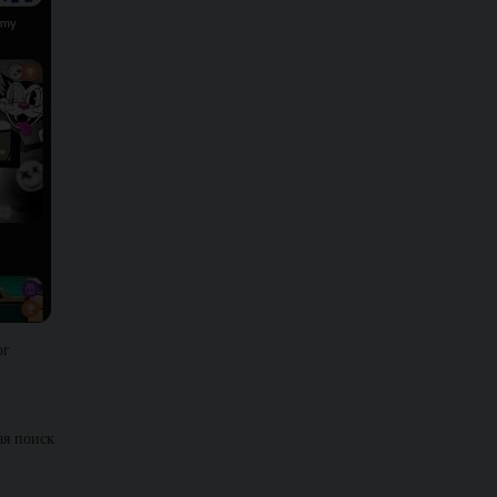
ог
ая поиск