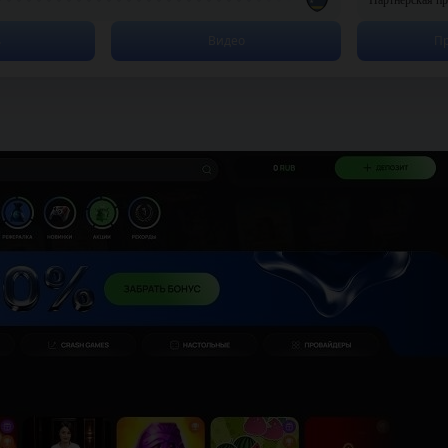
ь
Видео
П