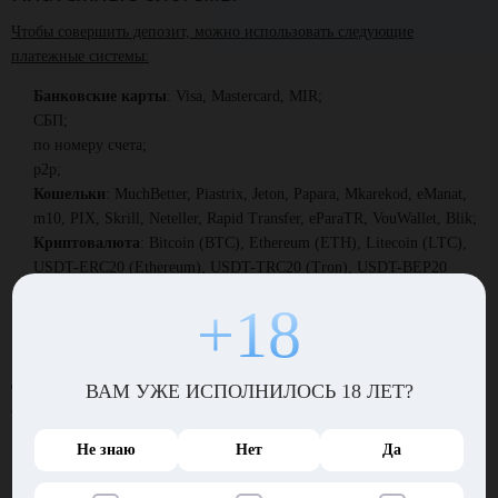
Чтобы совершить депозит, можно использовать следующие
платежные системы:
Банковские карты
: Visa, Mastercard, MIR;
СБП;
по номеру счета;
р2р;
Кошельки
: MuchBetter, Piastrix, Jeton, Papara, Mkarekod, eManat,
m10, PIX, Skrill, Neteller, Rapid Transfer, eParaTR, VouWallet, Blik;
Криптовалюта
: Bitcoin (BTC), Ethereum (ETH), Litecoin (LTC),
USDT-ERC20 (Ethereum), USDT-TRC20 (Tron), USDT-BEP20
(BNB Smart Chain), TRX (Tron), TON (The Open Network), USDT-
+18
TRC20 (BNB Smart Chain network), USDT-ERC20 (Ethereum
network), Binance.
Для снятия средств можно воспользоваться любым из следующих
ВАМ УЖЕ ИСПОЛНИЛОСЬ 18 ЛЕТ?
методов:
Банковская карта
: Visa, Mastercard, MIR;
Не знаю
Нет
Да
СБП;
по номеру счета;