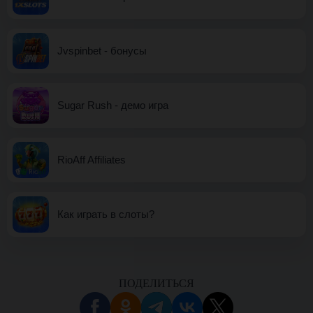
Jvspinbet - бонусы
Sugar Rush - демо игра
RioAff Affiliates
Как играть в слоты?
ПОДЕЛИТЬСЯ