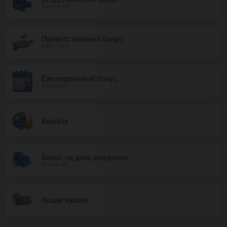
Бонуса нет
Приветственный бонус
Бонуса нет
Еженедельный бонус
Бонуса нет
Кешбэк
Бонус на день рождения
Бонуса нет
Акции казино