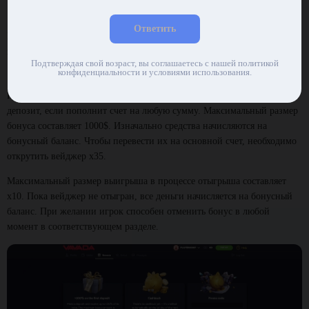
Приветственный бонусный пакет
Ответить
В Vavada игроки могут получить приветственный бонус только за
первый депозит. Рассмотрим его характеристики и условия выдачи.
Подтверждая свой возраст, вы соглашаетесь с нашей политикой
конфиденциальности и условиями использования.
Бонус за первый депозит
Пользователь может получить бонус в размере 100% за первый
депозит, если пополнит счет на любую сумму. Максимальный размер
бонуса составляет 1000$. Изначально средства начисляются на
бонусный баланс. Чтобы перевести их на основной счет, необходимо
открутить вейджер x35.
Максимальный размер выигрыша в процессе отыгрыша составляет
x10. Пока вейджер не отыгран, все деньги начисляется на бонусный
баланс. При желании игрок способен отменить бонус в любой
момент в соответствующем разделе.