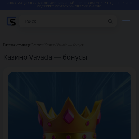
ИНФОРМАЦИОННО-РАЗВЛЕКАТЕЛЬНЫЙ САЙТ, НЕ ПРОВОДИТ ИГР НА ДЕНЬГИ И НЕ
СОДЕРЖИТ ССЫЛОК НА ОНЛАЙН КАЗИНО.
Поиск
РЕЙТИНГИ
Главная страница
•
Бонусы
•
Казино Vavada — бонусы
Казино Vavada — бонусы
КАЗИНО
ИГРЫ
СТАТЬИ
ВИДЕО