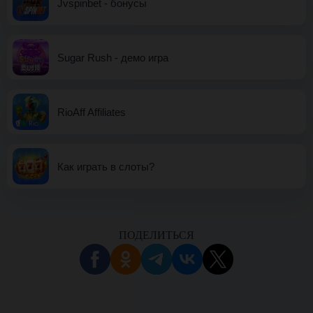
Jvspinbet - бонусы
Sugar Rush - демо игра
RioAff Affiliates
Как играть в слоты?
ПОДЕЛИТЬСЯ