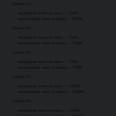
Уровень №4
ежедневный лимит на вывод — 5000€;
еженедельный лимит на вывод — 50000€.
Уровень №5
ежедневный лимит на вывод — 7500€;
еженедельный лимит на вывод — 75000€.
Уровень №6
ежедневный лимит на вывод — 7500€;
еженедельный лимит на вывод — 75000€.
Уровень №7
ежедневный лимит на вывод — 15000€;
еженедельный лимит на вывод — 150000€.
Уровень №8
ежедневный лимит на вывод — 15000€;