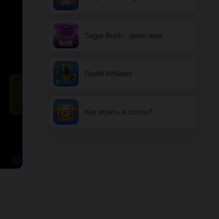
Sugar Rush - демо игра
RioAff Affiliates
Как играть в слоты?