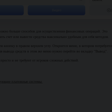
ь
Видео
 можно больше способов для осуществления финансовых операций. Это
ить счет или вывести средства максимально удобным для себя методом.
ю кнопку в правом верхнем углу. Откроется меню, в котором потребуетс
я вывода средств в этом же меню нужно перейти во вкладку “Вывод”.
просто и не требуют от игроков сложных действий.
едующие платежные системы: