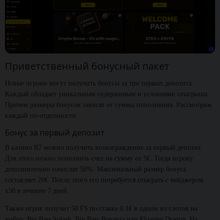
Приветственный бонусный пакет
Новые игроки могут получить бонусы за три первых депозита.
Каждый обладает уникальным содержимым и условиями отыгрыша.
Причем размеры бонусов зависят от суммы пополнения. Рассмотрим
каждый по-отдельности.
Бонус за первый депозит
В казино R7 можно получить вознаграждение за первый депозит.
Для этого нужно пополнить счет на сумму от 5€. Тогда игроку
дополнительно начислят 50%. Максимальный размер бонуса
составляет 20€. После этого его потребуется отыграть с вейджером
x50 в течение 7 дней.
Также игрок получит 50 FS по ставке 0.1€ в одном из слотов на
выбор: Big Bass Splash, Big Bass Bonanza или Floating Dragon. На