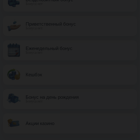
Бонуса нет
Приветственный бонус
Бонуса нет
Еженедельный бонус
Бонуса нет
Кешбэк
Бонус на день рождения
Бонуса нет
Акции казино