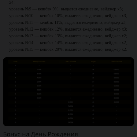
x4;
уровень №9 — кешбэк 9%, выдается ежедневно, вейджер x3;
уровень №10 — кешбэк 10%, выдается ежедневно, вейджер x3;
уровень №11 — кешбэк 11%, выдается ежедневно, вейджер x3;
уровень №12 — кешбэк 12%, выдается ежедневно, вейджер x3;
уровень №13 — кешбэк 13%, выдается ежедневно, вейджер x2;
уровень №14 — кешбэк 14%, выдается ежедневно, вейджер x2;
уровень №15 — кешбэк 20%, выдается ежедневно, вейджер x2.
Бонус на День Рождения