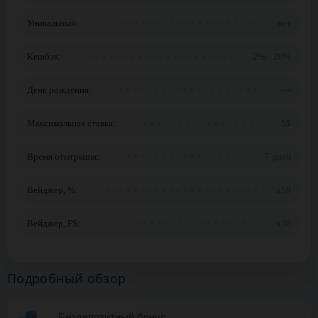
Уникальный:
нет
Кешбэк:
2% - 20%
День рождения:
—
Максимальная ставка:
5$
Время отыгрыша:
7 дней
Вейджер, %:
x50
Вейджер, FS:
x30
Подробный обзор
Бездепозитный бонус