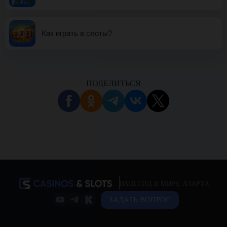
Как играть в слоты?
ПОДЕЛИТЬСЯ
ВАШ ГИД В МИРЕ АЗАРТА
ЗАДАТЬ ВОПРОС