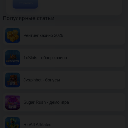
Популярные статьи
Рейтинг казино 2026
1xSlots - обзор казино
Jvspinbet - бонусы
Sugar Rush - демо игра
RioAff Affiliates