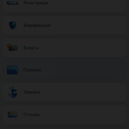
Регистрация
Верификация
Бонусы
Платежи
Зеркала
Отзывы