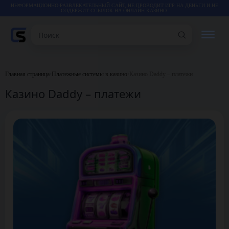
ИНФОРМАЦИОННО-РАЗВЛЕКАТЕЛЬНЫЙ САЙТ, НЕ ПРОВОДИТ ИГР НА ДЕНЬГИ И НЕ
СОДЕРЖИТ ССЫЛОК НА ОНЛАЙН КАЗИНО.
Поиск
РЕЙТИНГИ
Главная страница
•
Платежные системы в казино
•
Казино Daddy – платежи
Казино Daddy – платежи
КАЗИНО
ИГРЫ
СТАТЬИ
ВИДЕО