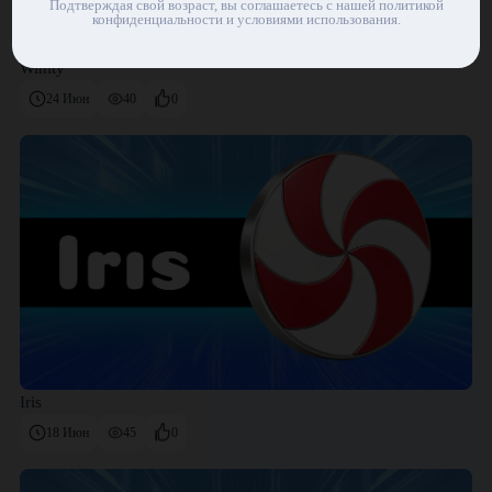
Подтверждая свой возраст, вы соглашаетесь с нашей политикой
конфиденциальности и условиями использования.
Winity
24 Июн
40
0
Iris
18 Июн
45
0