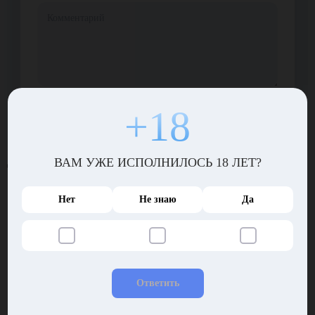
+18
Другие видео
ВАМ УЖЕ ИСПОЛНИЛОСЬ 18 ЛЕТ?
Нет
Не знаю
Да
Ответить