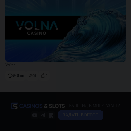
Volna
09 Июн
61
0
ВАШ ГИД В МИРЕ АЗАРТА
ЗАДАТЬ ВОПРОС