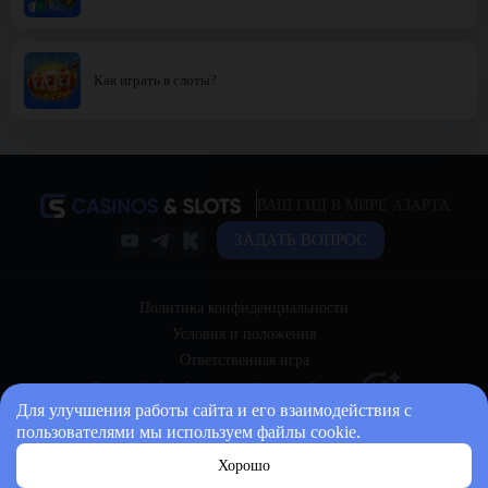
Как играть в слоты?
ВАШ ГИД В МИРЕ АЗАРТА
ЗАДАТЬ ВОПРОС
Политика конфиденциальности
Условия и положения
Ответственная игра
Для улучшения работы сайта и его взаимодействия с
пользователями мы используем файлы cookie.
© 2026 casinos-and-slots.bet Все права защищены.
Хорошо
info@casinos-and-slots.bet