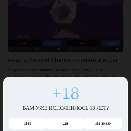
Aviatrix Second Chance – правила игры
У аэроплана, взлетающего после запуска раунда, есть
множитель. Его коэффициент растет достаточно быстро, что
влияет на сумму выигрыша, если раунд окажется удачным.
+18
Начальное значение коэффициента – х1. Повезет – и можно
выиграть в несколько раз больше совершенной ставки.
Если гэмблер не успевает остановить игру до того, как самолет
ВАМ УЖЕ ИСПОЛНИЛОСЬ 18 ЛЕТ?
взорвется, ставка становится проигранной. Играть можно «на
две руки». Это позволит выиграть больше, но и потери могут
Нет
Да
Не знаю
оказаться серьезнее.