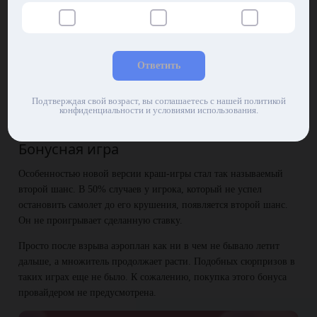
Ответить
Подтверждая свой возраст, вы соглашаетесь с нашей политикой
конфиденциальности и условиями использования.
Бонусная игра
Особенностью новой версии краш-игры стал так называемый
второй шанс. В 50% случаев у игрока, который не успел
остановить самолет до его крушения, появляется второй шанс.
Он не проигрывает сделанную ставку.
Просто после взрыва аэроплан как ни в чем не бывало летит
дальше, а множитель продолжает расти. Подобных сюрпризов в
таких играх еще не было. К сожалению, покупка этого бонуса
провайдером не предусмотрена.