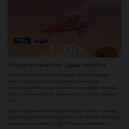
Обзор технических характеристик
В игре отсутствуют линии и барабаны. Основной атрибут
самолет, который получил коэффициент-множитель,
увеличивающийся по мере дальности полета. Перед запуском
раунда гэмблеры выбирают уровень ставки, а потом начинают
полет.
Здесь есть возможность совершать двойную ставку с помощью
двух кнопок. Диапазон для каждой от 1 до 100 евро. То есть, на
раунд можно поставить от 1 до 200 евро или эквивалент в