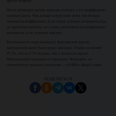
других валютах.
После активации раунда аэроплан взлетает, а его коэффициент
начинает расти. Чем дольше кукурузник летит, тем больше
становится коэффициент. Если игрок успевает остановить игру
до крушения самолета, его ставка умножается на коэффициент
множителя, и он получает выплату.
Волатильность игры высокая (у флагманской версии,
выпущенной ранее была средне-высокая). Отдача составляет
97.5%, что на 0.5% больше, чем у основной версии.
Максимальной выигрыш не определен. Возможно, он
соответствует прежним значениям – х10 000 к общей ставке.
ПОДЕЛИТЬСЯ