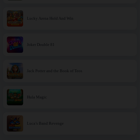
Lucky Arena Hold And Win
Joker Double 81
Jack Potter and the Book of Teos
Hula Magic
Luca’s Band Revenge