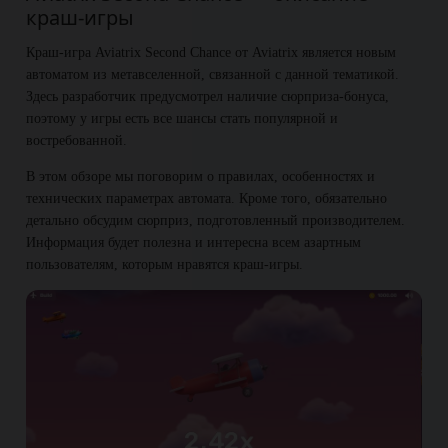
краш-игры
Краш-игра Aviatrix Second Chance от Aviatrix является новым
автоматом из метавселенной, связанной с данной тематикой.
Здесь разработчик предусмотрел наличие сюрприза-бонуса,
поэтому у игры есть все шансы стать популярной и
востребованной.
В этом обзоре мы поговорим о правилах, особенностях и
технических параметрах автомата. Кроме того, обязательно
детально обсудим сюрприз, подготовленный производителем.
Информация будет полезна и интересна всем азартным
пользователям, которым нравятся краш-игры.