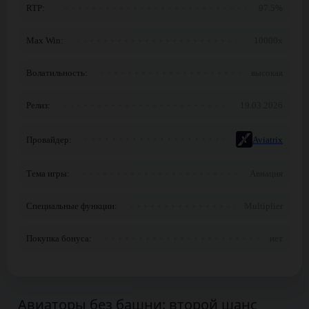
RTP:
97.5%
Max Win:
10000x
Волатильность:
высокая
Релиз:
19.03.2026
Провайдер:
Aviatrix
Тема игры:
Авиация
Специальные функции:
Multiplier
Покупка бонуса:
нет
Авиаторы без башни: второй шанс