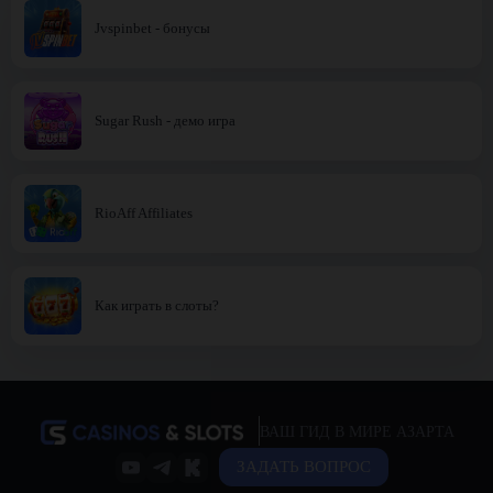
Jvspinbet - бонусы
Sugar Rush - демо игра
RioAff Affiliates
Как играть в слоты?
ВАШ ГИД В МИРЕ АЗАРТА
ЗАДАТЬ ВОПРОС