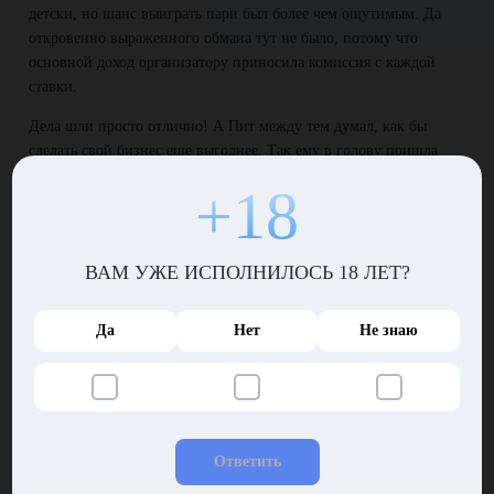
детски, но шанс выиграть пари был более чем ощутимым. Да
откровенно выраженного обмана тут не было, потому что
основной доход организатору приносила комиссия с каждой
ставки.
Дела шли просто отлично! А Пит между тем думал, как бы
сделать свой бизнес еще выгоднее. Так ему в голову пришла
совершенно дикая идея сажать за штурвал самоубийц,
+18
мечтающих свести счеты с жизнью.
Грандиозный скандал
ВАМ УЖЕ ИСПОЛНИЛОСЬ 18 ЛЕТ?
В самолете лежало взрывное устройство. О том, когда оно
сработает, знали только бог и сам Пит. Но иногда бомба давала
осечку, и пилот получал второй шанс. Решиться на такие полеты
Да
Нет
Не знаю
могли только по-настоящему отчаянные ребята! Когда о них
узнала полиция и другие инстанции, организатору устроили
такую встряску, что просто жуть! Тем не менее, все было
законно, поэтому Пит избежал тюрьмы, правда, официальный
прием ставок на полеты со «вторым шансом» пришлось
Ответить
прекратить. Но на самом деле все продолжалось, только теперь о