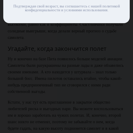
полетах самоубийц знали лишь проверенные люди, которые
Подтверждая свой возраст, вы соглашаетесь с нашей политикой
точно не сболтнут лишнего.
конфиденциальности и условиями использования.
Разумеется, ставки на «второй шанс» были предельно
высокими, равно как и коэффициенты. Счастливчики получали
солидные выигрыши, когда делали верный прогноз о судьбе
самолета.
Угадайте, когда закончится полет
Ну и конечно на базе Пита появилось больше моделей авиации.
Самолеты были разукрашены на разные лады и даже обзавелись
своими именами. А кто находится у штурвала – знал только
большой босс. Имена пилотов оставались втайне, чтобы какой-
нибудь предприимчивый тип не сговорился с ними ради
собственной выгоды.
Кстати, у нас тут есть приглашение в закрытое общество
любителей риска и выгодных пари. Вы можете воспользоваться
им и хорошо заработать на чужих полетах. И, конечно, второй
шанс никто не отменял, поэтому не забывайте о нем, когда
будете гадать, на какую высоту поднимется самолет и в какой