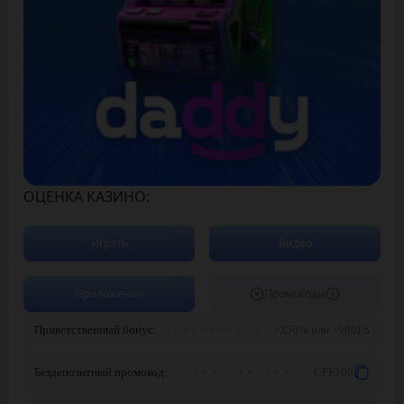
ОЦЕНКА КАЗИНО:
Играть
Видео
Приложения
Промокоды
Приветственный бонус:
+350% или +900FS
Бездепозитный промокод:
CFF100