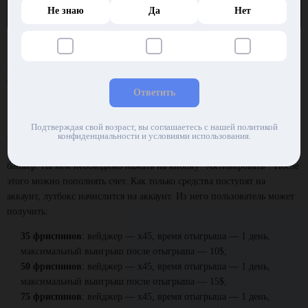
Не знаю
Да
Нет
Еженедельный бонус в Daddy выдается по вторникам. Он реализован
в виде лутбокса. Его может забрать игрок, который за все время
совершил минимум три депозита. Тогда если во вторник он снова
Ответить
пополнит счет минимум на 10$, лутбокс будет начислен на аккаунт.
Перед совершением депозита необходимо активировать бонус на
Подтверждая свой возраст, вы соглашаетесь с нашей политикой
конфиденциальности и условиями использования.
сайте Daddy. Для этого нужно перейти в раздел “Акции” и
пролистать страницу в самый низ. Там будет соответствующий
баннер. На нем необходимо нажать на кнопку “Активировать”. После
этого можно пополнять счет. Как только средства поступят на
аккаунт, лутбокс начислится на аккаунт. Из него пользователь может
получить:
35 фриспинов
: вейджер — x45, время отыгрыша — 1 день,
максимальный выигрыш после отыгрыша — 10$;
50 фриспинов
: вейджер — x45, время отыгрыша — 1 день,
максимальный выигрыш после отыгрыша — 15$;
75 фриспинов
: вейджер — x45, время отыгрыша — 1 день,