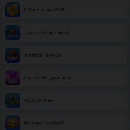
Рейтинг казино 2026
1xSlots - обзор казино
Jvspinbet - бонусы
Sugar Rush - демо игра
RioAff Affiliates
Как играть в слоты?