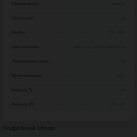
Еженедельный:
лутбокс
Уникальный:
да
Кешбэк:
5% - 10%
День рождения:
зависит от уровня лояльности
Максимальная ставка:
5$
Время отыгрыша:
2 дня
Вейджер, %:
x30
Вейджер, FS:
x30 - x35
Подробный обзор