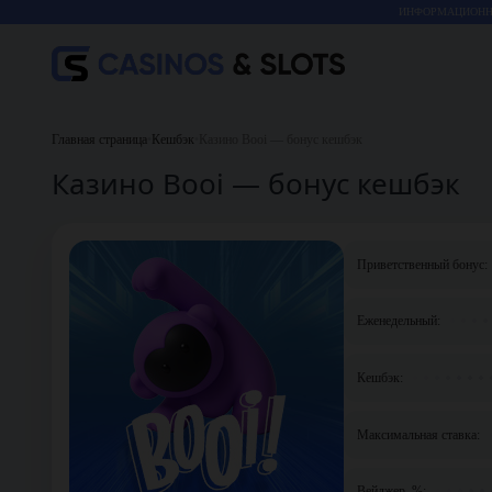
ИНФОРМАЦИОННО
Главная страница
•
Кешбэк
•
Казино Booi — бонус кешбэк
Казино Booi — бонус кешбэк
Приветственный бонус:
Еженедельный:
Кешбэк:
Максимальная ставка:
Вейджер, %: