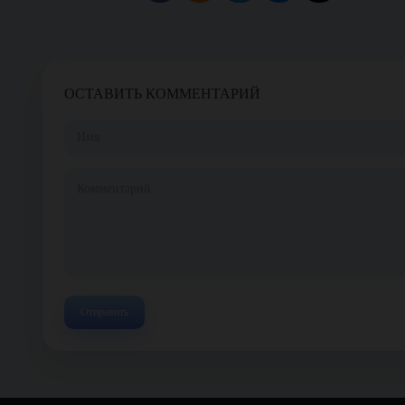
ОСТАВИТЬ КОММЕНТАРИЙ