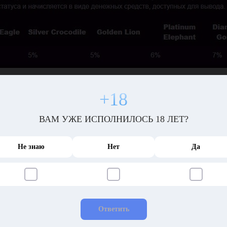
+18
ВАМ УЖЕ ИСПОЛНИЛОСЬ 18 ЛЕТ?
значении бонус не начисляется;
авку в слотах или играх с живыми дилерами;
ь меньше, чем сумма всех ставок, сделанных с реального баланса.
Не знаю
Нет
Да
ить кешбэк.
тываются все ставки, сделанные за последние семь дней. Процент кешбэка
Ответить