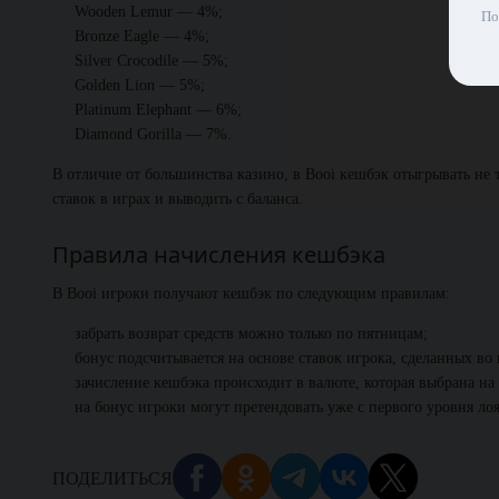
Wooden Lemur — 4%;
По
Bronze Eagle — 4%;
Silver Crocodile — 5%;
Golden Lion — 5%;
Platinum Elephant — 6%;
Diamond Gorilla — 7%.
В отличие от большинства казино, в Booi кешбэк отыгрывать не т
ставок в играх и выводить с баланса.
Правила начисления кешбэка
В Booi игроки получают кешбэк по следующим правилам:
забрать возврат средств можно только по пятницам;
бонус подсчитывается на основе ставок игрока, сделанных во 
зачисление кешбэка происходит в валюте, которая выбрана на 
на бонус игроки могут претендовать уже с первого уровня ло
ПОДЕЛИТЬСЯ