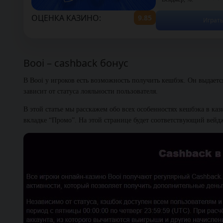
ОЦЕНКА КАЗИНО:
9.85
Играт
Booi – cashback бонус
В Booi у игроков есть возможность получить кешбэк. Он выдает
зависит от статуса лояльности пользователя.
В этой статье мы расскажем обо всех особенностях кешбэка в к
вкладке “Промо”. На этой странице будет соответствующий вейд