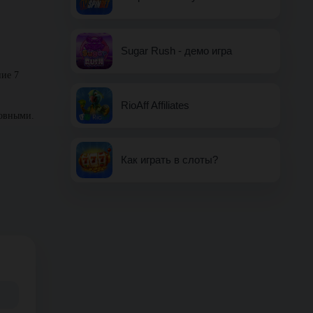
Sugar Rush - демо игра
ние 7
RioAff Affiliates
новными.
Как играть в слоты?