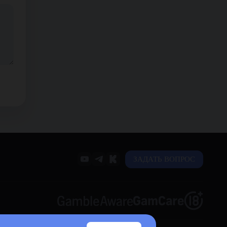
ЗАДАТЬ ВОПРОС