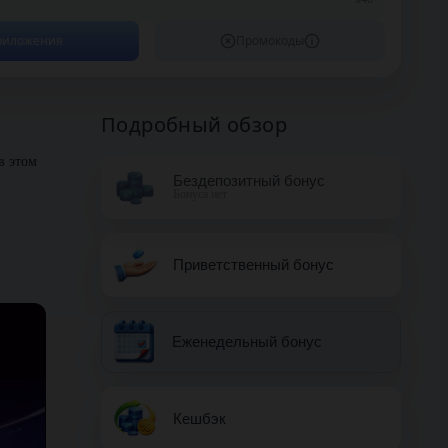
риложения
Промокоды
Подробный обзор
в этом
Бездепозитный бонус
Бонуса нет
Приветственный бонус
Еженедельный бонус
Кешбэк