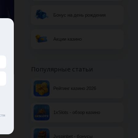
Бонус на день рождения
Акции казино
Популярные статьи
Рейтинг казино 2026
ьные
1xSlots - обзор казино
сти
льные
ок
Jvspinbet - бонусы