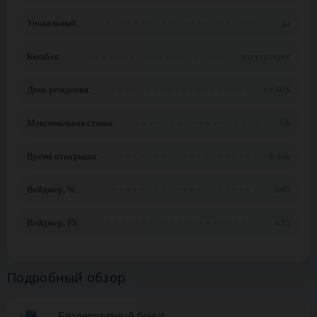
Уникальный:
да
Кешбэк:
отсутствует
День рождения:
от 40$
Максимальная ставка:
5$
Время отыгрыша:
4 дня
Вейджер, %:
x40
Вейджер, FS:
x35
Подробный обзор
Бездепозитный бонус