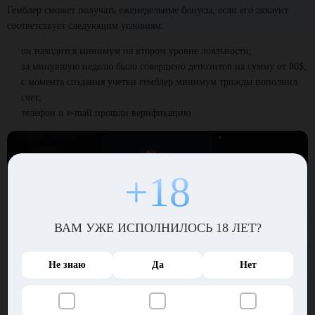
Гемблер сможет получать еженедельные бонусы, если его аккаунт
соответствует следующим условиям:
он находится минимум на втором уровне лояльности;
за минувшую неделю было совершено депозитов на сумму от 80$;
с момента создания учетки гемблер минимум трижды пополнил
счет;
телефон и e-mail прошли верификацию.
+18
ВАМ УЖЕ ИСПОЛНИЛОСЬ 18 ЛЕТ?
Не знаю
Да
Нет