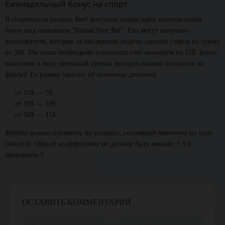
Еженедельный бонус на спорт
В спортивном разделе Beef доступен только один еженедельный
бонус под названием “Reload Free Bet”. Его могут получить
пользователи, которые за последнюю неделю сделали ставок на сумму
от 30$. Им лишь необходимо пополнить счет минимум на 15$. Бонус
выполнен в виде денежной суммы, которую можно потратить на
фрибет. Ее размер зависит от величины депозита:
от 15$ — 5$;
от 30$ — 10$;
от 50$ — 15$.
Фрибет можно поставить на экспресс, состоящий минимум из трех
событий. Общий коэффициент не должен быть меньше 1.3 и
превышать 5.
ОСТАВИТЬ КОММЕНТАРИЙ