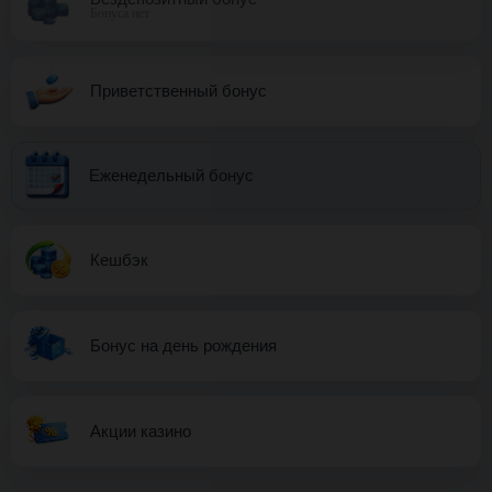
Бонуса нет
Приветственный бонус
Еженедельный бонус
Кешбэк
Бонус на день рождения
Акции казино