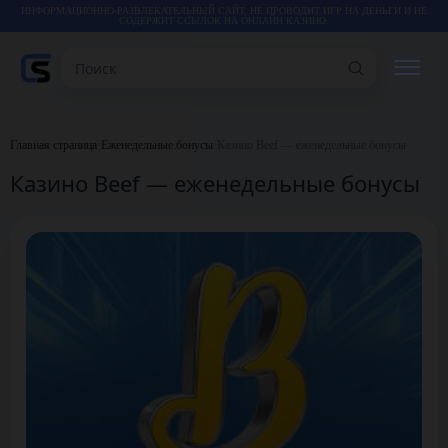
ИНФОРМАЦИОННО-РАЗВЛЕКАТЕЛЬНЫЙ САЙТ, НЕ ПРОВОДИТ ИГР НА ДЕНЬГИ И НЕ
СОДЕРЖИТ ССЫЛОК НА ОНЛАЙН КАЗИНО.
Поиск
РЕЙТИНГИ
Главная страница
•
Еженедельные бонусы
•
Казино Beef — еженедельные бонусы
Казино Beef — еженедельные бонусы
КАЗИНО
ИГРЫ
СТАТЬИ
ВИДЕО