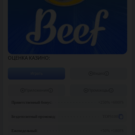
ОЦЕНКА КАЗИНО:
Играть
Видео
Приложения
Промокоды
Приветственный бонус:
+250% +600FS
Бездепозитный промокод:
TOPS100
Еженедельный:
+50% +180FS