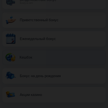
Бонуса нет
Приветственный бонус
Еженедельный бонус
Кешбэк
Бонус на день рождения
Акции казино