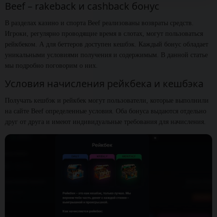
Beef – rakeback и cashback бонус
В разделах казино и спорта Beef реализованы возвраты средств.
Игроки, регулярно проводящие время в слотах, могут пользоваться
рейкбеком. А для беттеров доступен кешбэк. Каждый бонус обладает
уникальными условиями получения и содержимым. В данной статье
мы подробно поговорим о них.
Условия начисления рейкбека и кешбэка
Получать кешбэк и рейкбек могут пользователи, которые выполнили
на сайте Beef определенные условия. Оба бонуса выдаются отдельно
друг от друга и имеют индивидуальные требования для начисления.