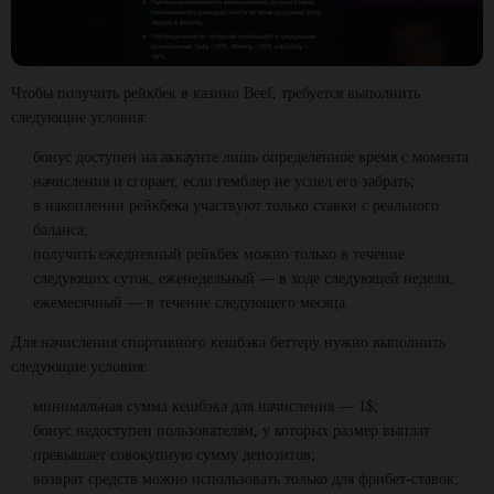
Чтобы получить рейкбек в казино Beef, требуется выполнить
следующие условия:
бонус доступен на аккаунте лишь определенное время с момента
начисления и сгорает, если гемблер не успел его забрать;
в накоплении рейкбека участвуют только ставки с реального
баланса;
получить ежедневный рейкбек можно только в течение
следующих суток, еженедельный — в ходе следующей недели,
ежемесячный — в течение следующего месяца.
Для начисления спортивного кешбэка беттеру нужно выполнить
следующие условия:
минимальная сумма кешбэка для начисления — 1$;
бонус недоступен пользователям, у которых размер выплат
превышает совокупную сумму депозитов;
возврат средств можно использовать только для фрибет-ставок;