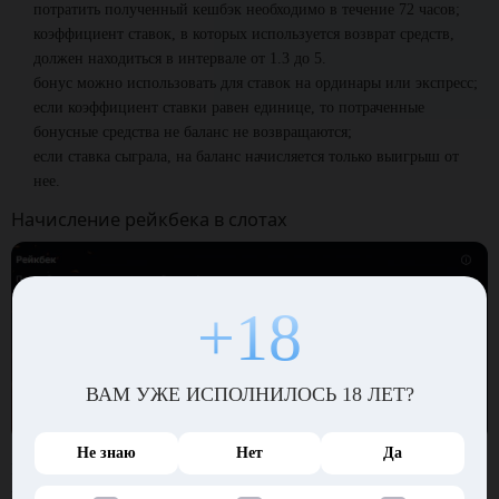
потратить полученный кешбэк необходимо в течение 72 часов;
коэффициент ставок, в которых используется возврат средств,
должен находиться в интервале от 1.3 до 5.
бонус можно использовать для ставок на ординары или экспресс;
если коэффициент ставки равен единице, то потраченные
бонусные средства не баланс не возвращаются;
если ставка сыграла, на баланс начисляется только выигрыш от
нее.
Начисление рейкбека в слотах
+18
ВАМ УЖЕ ИСПОЛНИЛОСЬ 18 ЛЕТ?
Не знаю
Нет
Да
Рейкбек — это возврат средств, который постепенно копится с
каждой ставки. Получать его можно на любом уровне лояльности. Но