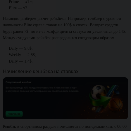
Prime — x1.6;
Elite — x2.
Наглядно разберем расчет рейкбека. Например, гемблер с уровнем
лояльности Elite сделал ставок на 100$ в слотах. Возврат средств
будет равен 7$, но из-за коэффициента статуса он увеличится до 14$.
Между сундуками рейкбек распределится следующим образом:
Daily — 9.8$;
Weekly — 2.8$;
Daily — 1.4$.
Начисление кешбэка на ставках
Кешбэк в спортивном разделе начисляется по понедельникам, с 06:00