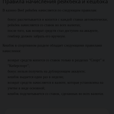
Правила начисления рейкбека и кешбэка
В казино Beef рейкбек начисляется по следующим правилам:
бонус рассчитывается и копится с каждой ставки автоматически;
рейкбек начисляется со ставок во всех валютах;
после того, как возврат средств стал доступен на аккаунте,
гемблер должен забрать его вручную.
Кешбэк в спортивном разделе обладает следующими правилами
начисления:
возврат средств копится со ставок только в разделах “Спорт” и
“Киберспорт”;
бонус нельзя получить на дублирующем аккаунте;
кешбэк выдается один раз в неделю;
возврат средств начисляется в валюте, которая установлена на
учетке в виде основной;
кешбэк подсчитывается со ставок, сделанных во всех валютах.