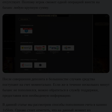
отсутствует. Поэтому игрок сможет одной операцией внести на
баланс любую крупную сумму.
После совершения депозита в большинстве случаев средства
поступают на счет моментально. Если же в течение нескольких минут
баланс не пополнился, можно обратиться в службу поддержки,
предоставив всю необходимую информацию.
В данной статье мы рассмотрим способы пополнения счета в казино
1xSlots. Однако стоит отметить, что на данный момент их