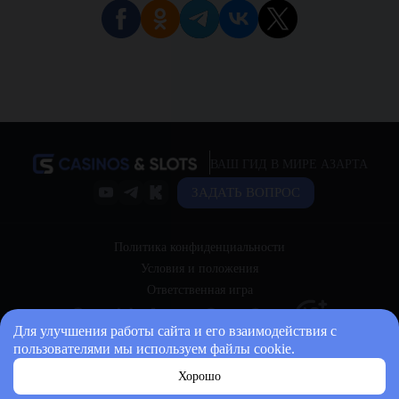
ВАШ ГИД В МИРЕ АЗАРТА
ЗАДАТЬ ВОПРОС
Политика конфиденциальности
Условия и положения
Ответственная игра
Для улучшения работы сайта и его взаимодействия с
пользователями мы используем файлы cookie.
© 2026 casinos-and-slots.bet Все права защищены.
Хорошо
info@casinos-and-slots.bet