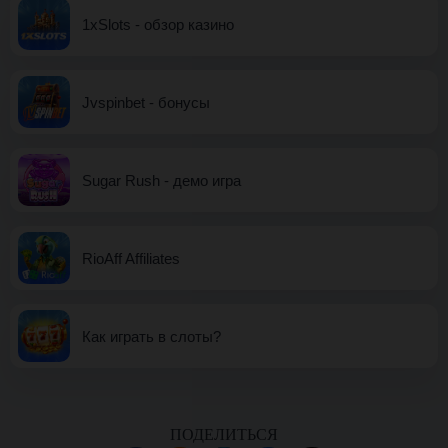
1xSlots - обзор казино
Jvspinbet - бонусы
Sugar Rush - демо игра
RioAff Affiliates
Как играть в слоты?
ПОДЕЛИТЬСЯ