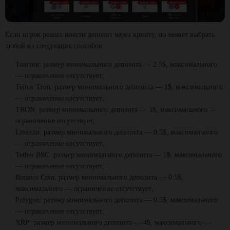
Если игрок решил внести депозит через крипту, он может выбрать
любой из следующих способов:
Toncoin: размер минимального депозита — 2.5$, максимального
— ограничение отсутствует;
Tether Tron: размер минимального депозита — 1$, максимального
— ограничение отсутствует;
TRON: размер минимального депозита — 5$, максимального —
ограничение отсутствует;
Litecoin: размер минимального депозита — 0.5$, максимального
— ограничение отсутствует;
Tether BSC: размер минимального депозита — 1$, максимального
— ограничение отсутствует;
Binance Coin: размер минимального депозита — 0.5$,
максимального — ограничение отсутствует;
Polygon: размер минимального депозита — 0.5$, максимального
— ограничение отсутствует;
XRP: размер минимального депозита — 4$, максимального —