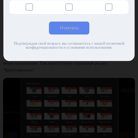
ByBit: размер минимального депозита — 0.7$, максимального —
11040.7$.
После отправки средств зачисление на баланс происходит
Ответить
практически моментально.
Пополнение криптовалютой
Подтверждая свой возраст, вы соглашаетесь с нашей политикой
конфиденциальности и условиями использования.
В 1xSlots гемблеры могут совершать депозиты с помощью большого
количества криптовалют. Ознакомиться с полным списком можно в
меню пополнения. Там присутствует отдельный раздел
“Криптовалюты”.