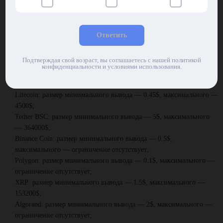
В 1xSlots доступны следующие типы криптовалют для вывода:
Toncoin: размер минимального вывода — 2.5$, максимального —
Ответить
ограничение отсутствует;
Tether Tron: размер минимального вывода — 50$, максимального
Подтверждая свой возраст, вы соглашаетесь с нашей политикой
— 364000$;
конфиденциальности и условиями использования.
TRON: размер минимального вывода — 13.5$, максимального —
182400$;
Litecoin: размер минимального вывода — 0.45$, максимального —
4500$;
Tether BSC: размер минимального вывода — 5$, максимального
— 364000$;
Binance Coin: размер минимального вывода — 0.5$,
максимального — ограничение отсутствует;
Polygon: размер минимального вывода — 0.1$, максимального —
ограничение отсутствует;
XRP: размер минимального вывода — 1.5$, максимального —
153200$;
Algorand: размер минимального вывода — 2$, максимального —
ограничение отсутствует;