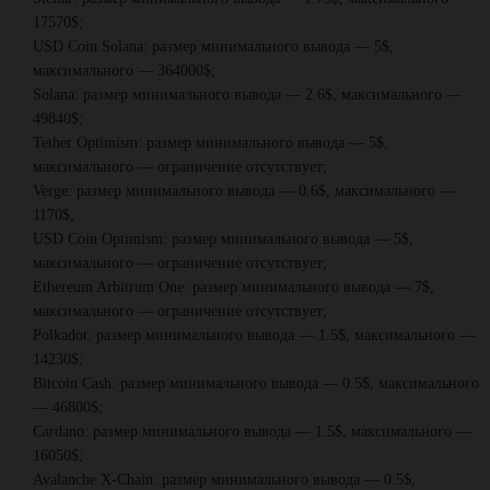
17570$;
USD Coin Solana: размер минимального вывода — 5$,
максимального — 364000$;
Solana: размер минимального вывода — 2.6$, максимального —
49840$;
Tether Optimism: размер минимального вывода — 5$,
максимального — ограничение отсутствует;
Verge: размер минимального вывода — 0.6$, максимального —
1170$;
USD Coin Optimism: размер минимального вывода — 5$,
максимального — ограничение отсутствует;
Ethereum Arbitrum One: размер минимального вывода — 7$,
максимального — ограничение отсутствует;
Polkadot: размер минимального вывода — 1.5$, максимального —
14230$;
Bitcoin Cash: размер минимального вывода — 0.5$, максимального
— 46800$;
Cardano: размер минимального вывода — 1.5$, максимального —
16050$;
Avalanche X-Chain: размер минимального вывода — 0.5$,