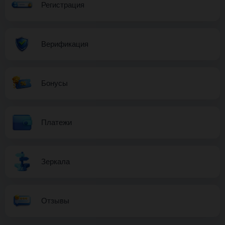
Регистрация
Верификация
Бонусы
Платежи
Зеркала
Отзывы