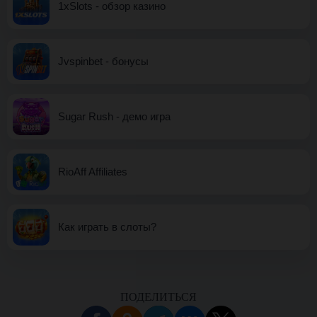
1xSlots - обзор казино
Jvspinbet - бонусы
Sugar Rush - демо игра
RioAff Affiliates
Как играть в слоты?
ПОДЕЛИТЬСЯ