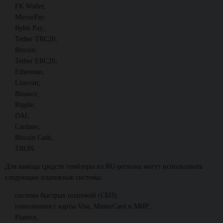
FK Wallet;
MirrorPay;
Bybit Pay;
Tether TRC20;
Bitcoin;
Tether ERC20;
Ethereum;
Litecoin;
Binance;
Ripple;
DAI;
Cardano;
Bitcoin Cash;
TRON.
Для вывода средств гемблеры из RU-региона могут использовать
следующие платежные системы:
система быстрых платежей (СБП);
пополнения с карты Visa, MasterCard и МИР;
Piastrix;