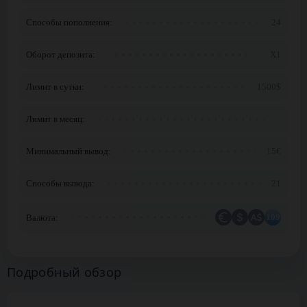
Способы пополнения:
24
Оборот депозита:
X1
Лимит в сутки:
1500$
Лимит в месяц:
Минимальный вывод:
15€
Способы вывода:
21
109
Валюта:
Подробный обзор