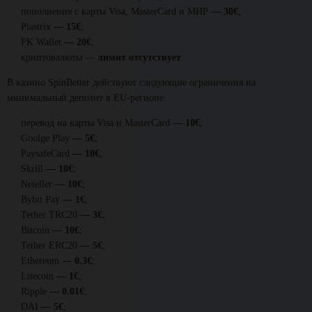
пополнения с карты Visa, MasterCard и МИР
— 30€
;
Piastrix
— 15€
;
FK Wallet
— 20€
;
криптовалюты —
лимит отсутствует
.
В казино SpinBetter действуют следующие ограничения на
минимальный депозит в EU-регионе:
перевод на карты Visa и MasterCard
— 10€
;
Goolge Play
— 5€
;
PaysafeCard
— 10€
;
Skrill
— 10€
;
Neteller
— 10€
;
Bybit Pay
— 1€
;
Tether TRC20
— 3€
;
Bitcoin
— 10€
;
Tether ERC20
— 5€
;
Ethereum
— 0.3€
;
Litecoin
— 1€
;
Ripple
— 0.01€
;
DAI
— 5€
;