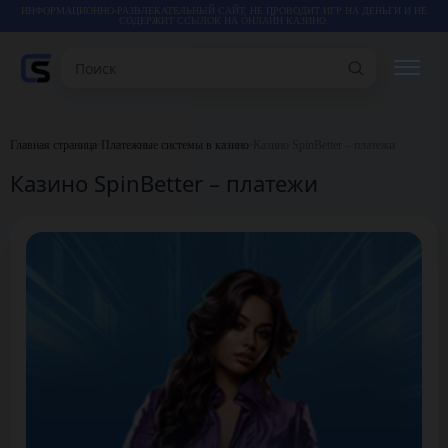
ИНФОРМАЦИОННО-РАЗВЛЕКАТЕЛЬНЫЙ САЙТ, НЕ ПРОВОДИТ ИГР НА ДЕНЬГИ И НЕ
СОДЕРЖИТ ССЫЛОК НА ОНЛАЙН КАЗИНО.
Поиск
РЕЙТИНГИ
Главная страница
•
Платежные системы в казино
•
Казино SpinBetter – платежи
Казино SpinBetter – платежи
КАЗИНО
ИГРЫ
СТАТЬИ
ВИДЕО