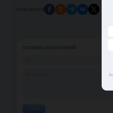
ПОДЕЛИТЬСЯ
ОСТАВИТЬ КОММЕНТАРИЙ
По