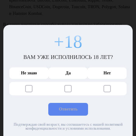
криптовалюта: Bitcoin, Litecoin, Ethereum, Ripple, Tether,
BinanceCoin, USDCoin, Dogecoin, Toncoin, TRON, Polygon, Solana
и Hamster Kombat.
В казино некоторые способы вывода изначально заблокированы.
Чтобы открыть их, требуется совершить первый депозит. Для снятия
+18
средств в Joycasino доступны следующие методы:
банковские карты Visa;
банковские карты MasterCard;
ВАМ УЖЕ ИСПОЛНИЛОСЬ 18 ЛЕТ?
Rapid Transfer;
Skrill;
Не знаю
Да
Нет
Neteller;
Payz;
Jeton;
криптовалюта: Bitcoin, Litecoin, Ethereum, Ripple, Tether,
BinanceCoin, USDCoin, Dogecoin, Toncoin, TRON, Polygon, Solana
и Hamster Kombat.
Ответить
Минимальный депозит и вывод
Подтверждая свой возраст, вы соглашаетесь с нашей политикой
конфиденциальности и условиями использования.
В Joycasino действуют следующие ограничения на минимальный