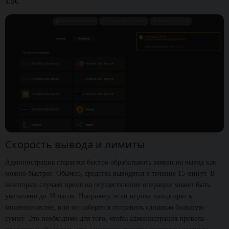
1.5€
.
Скорость вывода и лимиты
Администрация старается быстро обрабатывать заявки на вывод как
можно быстрее. Обычно, средства выводятся в течение 15 минут. В
некоторых случаях время на осуществление операции может быть
увеличено до 48 часов. Например, если игрока заподозрят в
мошенничестве, или он соберется отправить слишком большую
сумму. Это необходимо для того, чтобы администрация провела