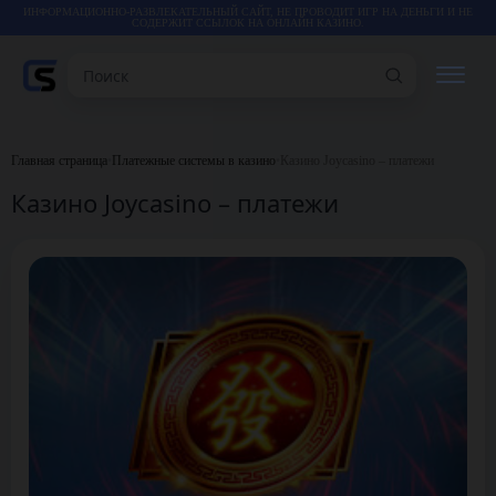
ИНФОРМАЦИОННО-РАЗВЛЕКАТЕЛЬНЫЙ САЙТ, НЕ ПРОВОДИТ ИГР НА ДЕНЬГИ И НЕ
СОДЕРЖИТ ССЫЛОК НА ОНЛАЙН КАЗИНО.
Поиск
РЕЙТИНГИ
Главная страница
•
Платежные системы в казино
•
Казино Joycasino – платежи
Казино Joycasino – платежи
КАЗИНО
ИГРЫ
СТАТЬИ
ВИДЕО