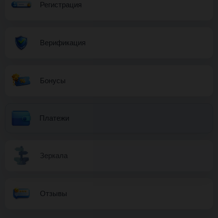
Регистрация
Верификация
Бонусы
Платежи
Зеркала
Отзывы