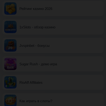
Рейтинг казино 2026
1xSlots - обзор казино
Jvspinbet - бонусы
Sugar Rush - демо игра
RioAff Affiliates
Как играть в слоты?