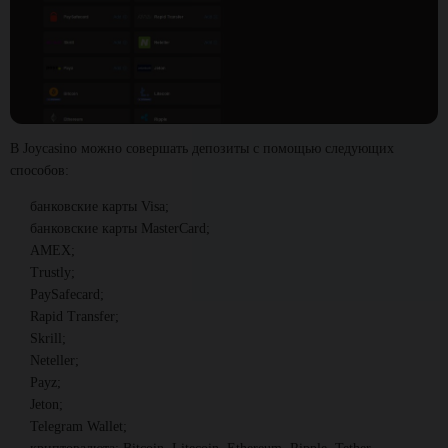
В Joycasino можно совершать депозиты с помощью следующих
способов:
банковские карты Visa;
банковские карты MasterCard;
AMEX;
Trustly;
PaySafecard;
Rapid Transfer;
Skrill;
Neteller;
Payz;
Jeton;
Telegram Wallet;