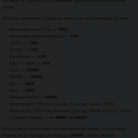
проверку и убедилась, что денежные средства получены честным
путем.
В казино действуют следующие лимиты на максимальный депозит:
банковские карты Visa
— 2000€
;
банковские карты MasterCard
— 950€
;
AMEX
— 150€
;
Trustly
— 120€
;
PaySafecard
— 120€
;
Rapid Transfer
— 100€
;
Skrill
— 10000€
;
Neteller
— 10000€
;
Payz
— 3000€
;
Jeton
— 1000€
;
Telegram Wallet
— 90000€
;
криптовалюта: Bitcoin, Litecoin, Ethereum, Ripple, Tether,
BinanceCoin, USDCoin, Dogecoin, Toncoin, TRON, Polygon, Solana
и Hamster Kombat
—
от
40000€
до
90000€
.
Что касается ограничений на максимальный вывод, то в Joycasino
игроки могут выводить в месяц до
100000€
. Также лимиты