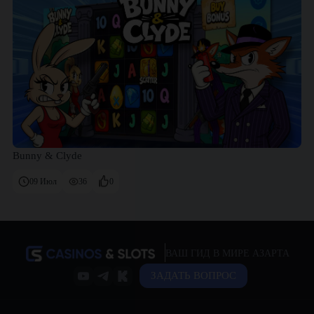
Bunny & Clyde
09 Июл
36
0
ВАШ ГИД В МИРЕ АЗАРТА
ЗАДАТЬ ВОПРОС