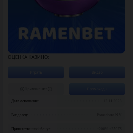
ОЦЕНКА КАЗИНО:
Играть
Видео
Приложения
Промокоды
Дата основания:
12.11.2023
Владелец:
Pomadorro N.V.
Приветственный бонус:
+200% +250FS