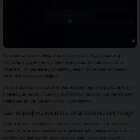
Присланные фото проверит оператор службы поддержки и при
отсутствии нарушений одобрит верификацию личности. Стоит
отметить, что данные в документе должны полностью совпадать с
теми, что указаны в профиле.
В некоторых случаях администрация может запросить расширенную
проверку личности. Гемблеру потребуется прислать дополнительную
информацию или сделать селфи с документом.
Как верифицировать платежную систему?
Если игроку потребовалось подтвердить платежную систему, ему
нужно прислать изображения с определенным содержимым. Список
данных, которые нужно предоставить, зависит от используемого