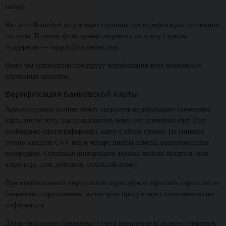
метода.
На сайте Ramenbet отсутствует страница для верификации платежной
системы. Поэтому фото нужно отправить на почту службы
поддержки — support@ramenbet.com.
Ниже мы рассмотрим процедуру верификации всех возможных
платежных способов.
Верификация банковской карты
Администрация казино может запросить верификацию банковской
карты после того, как пользователь через нее пополнил счет. Ему
необходимо сфотографировать карту с обеих сторон. На снимках
нужно замазать CVV код и четыре цифры номера, расположенные
посередине. Остальная информация должна хорошо читаться: имя
владельца, срок действия, остальной номер.
При использовании виртуальной карты нужно прислать скриншот из
банковского приложения, на котором присутствует описанная выше
информация.
Для верификации банковского счета пользователь должен отправить