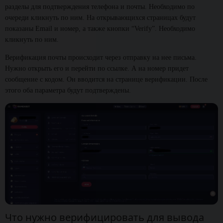
разделы для подтверждения телефона и почты. Необходимо по
очереди кликнуть по ним. На открывающихся страницах будут
показаны Email и номер, а также кнопки “Verify”. Необходимо
кликнуть по ним.
Верификация почты происходит через отправку на нее письма.
Нужно открыть его и перейти по ссылке. А на номер придет
сообщение с кодом. Он вводится на странице верификации. После
этого оба параметра будут подтверждены.
Что нужно верифицировать для вывода