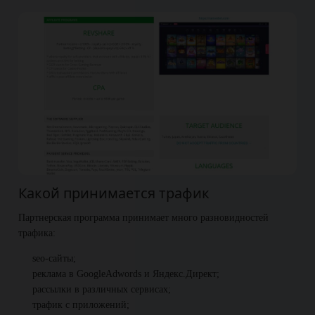
Какой принимается трафик
Партнерская программа принимает много разновидностей
трафика:
seo-сайты;
реклама в GoogleAdwords и Яндекс.Директ;
рассылки в различных сервисах;
трафик с приложений;