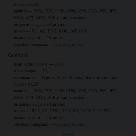
Россия и СНГ;
валюта — RUB, EUR, USD, AUD, AZN, CAD, INR, JPY,
KRW, KZT, NOK, SEK и криптовалюта;
лицензия выдана в Curacao;
языки — RU, AZ, ENG, KOR, JAP, INR;
вывод средств — 15 минут;
служба поддержки — круглосуточная.
Casino-X
количество слотов — 8000+;
провайдеры — 75;
геолокация — Турция, Корея, Европа, Ближний восток,
Россия и СНГ;
валюта — RUB, EUR, USD, AUD, AZN, CAD, INR, JPY,
KRW, KZT, NOK, SEK и криптовалюта;
лицензия выдана в Curacao;
языки — RUS, AZ, ENG, KOR, JAP, NOR, TUR, FIN;
вывод средств — 15 минут;
служба поддержки — круглосуточная.