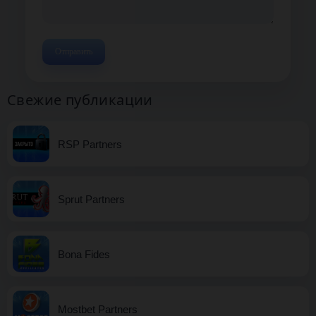
Свежие публикации
RSP Partners
Sprut Partners
Bona Fides
Mostbet Partners