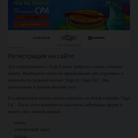
Регистрация на сайте
Для сотрудничества с Posh Friends требуется создать учетную
запись. Необходимо зайти на официальный сайт партнерки и
кликнуть по большой кнопке “Sign In / Sign Up”. Она
расположена в правом верхнем углу.
В появившемся окошке нужно кликнуть по белой клавише “Sign
Up”. После этого потребуется заполнить небольшую форму и
ввести свои личные данные:
логин;
электронный адрес;
пароль;