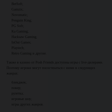
BetSoft;
Gamzix;
Novomatic;
Penguin King;
PG Soft;
Ka Gaming;
Hacksaw Gaming;
InOut Games;
Playtech;
Retro Gaming и другие.
Также в казино от Posh Friends доступны игры с live-дилерами.
Поэтому игроки могут посостязаться с ними в следующих
жанрах:
блекджек;
покер;
рулетка;
игровые шоу;
игры других жанров.