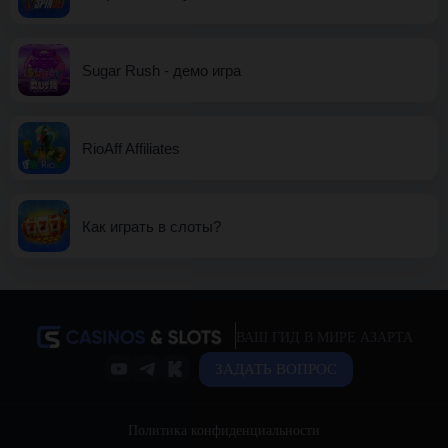
Sugar Rush - демо игра
RioAff Affiliates
Как играть в слоты?
ВАШ ГИД В МИРЕ АЗАРТА
ЗАДАТЬ ВОПРОС
Политика конфиденциальности