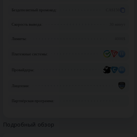
Бездепозитный промокод:
CAS150
Скорость вывода:
30 минут
Лимиты:
4000$
11
Платежные системы:
84
Провайдеры:
Лицензии:
Партнёрская программа:
Подробный обзор