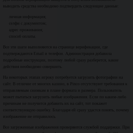
выводить средства необходимо подтвердить следующие данные:
личная информация;
селфи с документом;
адрес проживания;
способ оплаты.
Все эти шаги выполняются на странице верификации, где
подтверждаются Email и телефон. Администрация добавила
подробные инструкции, поэтому любой сразу разберется, какие
действия необходимо совершить.
На некоторых этапах игроку потребуется загрузить фотографии на
сайт. В отличие от многих казино, в Pinco отсутствуют требования к
отправляемым снимкам в плане формата и размера. Пользователь
может пытаться загрузить любые изображения. Если по каким-либо
причинам не получится добавить их на сайт, тот покажет
соответствующую ошибку. Благодаря ей сразу удастся понять, почему
изображение не отправилось.
Все загруженные изображения проверяются службой поддержки. При