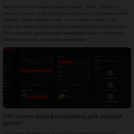
Рядом с почтой и номером появятся кнопки “Verify”. Требуется
кликнуть по ним. Тогда на Email придет письмо с подтверждающей
ссылкой. Нужно перейти по ней. А на телефон поступит СМС с
кодом. Его нужно указать в соответствующем поле на сайте казино.
После этого оба параметра будут верифицированы, а пользователь
сможет приступать к основной верификации.
Что нужно верифицировать для вывода
денег?
Для полной верификации аккаунта и получения возможности