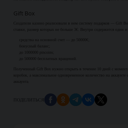
Gift Box
Создатели казино реализовали в нем систему подарков — Gift Bo
ставки, размер которых не больше 3€. Внутри содержится один 
средства на основной счет — до 50000€;
бонусный баланс;
до 1000000 pincoins;
до 500000 бесплатных вращений.
Полученный Gift Box нужно открыть в течение 10 дней с момента
коробок, а максимальное одновременное количество на аккаунте с
аккаунта.
ПОДЕЛИТЬСЯ