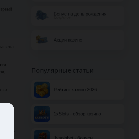
 первый
Бонус на день рождения
Бонуса нет
Акции казино
ыграть с
сти
Популярные статьи
чи,
Рейтинг казино 2026
ш во
1xSlots - обзор казино
качестве
Jvspinbet - бонусы