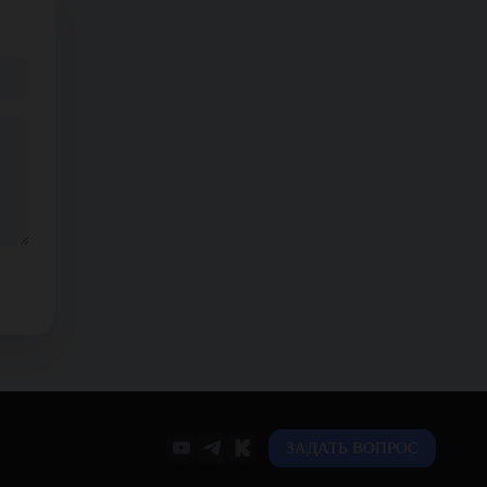
ЗАДАТЬ ВОПРОС