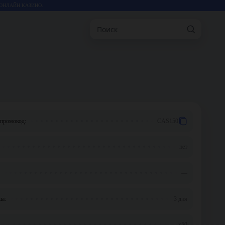
ОНЛАЙН КАЗИНО.
Поиск
 промокод:
CAS150
нет
—
а:
3 дня
x50