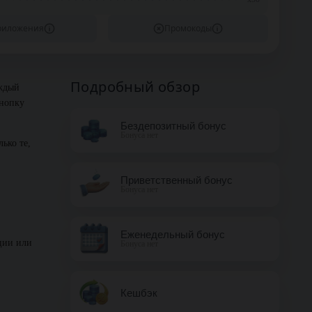
риложения
Промокоды
Подробный обзор
аждый
кнопку
Бездепозитный бонус
Бонуса нет
ько те,
Приветственный бонус
Бонуса нет
Еженедельный бонус
ции или
Бонуса нет
Кешбэк