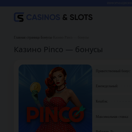
ИНФОРМАЦИОННО
Главная страница
•
Бонусы
•
Казино Pinco — бонусы
Казино Pinco — бонусы
Приветственный бонус:
Еженедельный:
Кешбэк:
Максимальная ставка:
Вейджер, %: