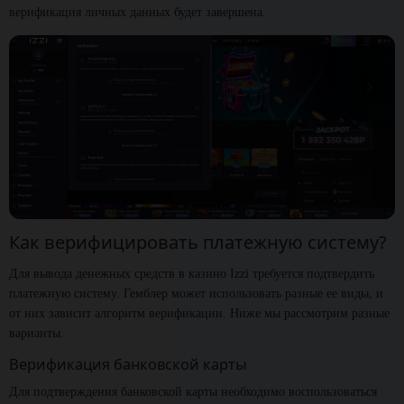
верификация личных данных будет завершена.
Как верифицировать платежную систему?
Для вывода денежных средств в казино Izzi требуется подтвердить
платежную систему. Гемблер может использовать разные ее виды, и
от них зависит алгоритм верификации. Ниже мы рассмотрим разные
варианты.
Верификация банковской карты
Для подтверждения банковской карты необходимо воспользоваться