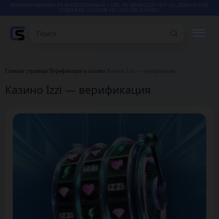
ИНФОРМАЦИОННО-РАЗВЛЕКАТЕЛЬНЫЙ САЙТ, НЕ ПРОВОДИТ ИГР НА ДЕНЬГИ И НЕ
СОДЕРЖИТ ССЫЛОК НА ОНЛАЙН КАЗИНО.
Поиск
РЕЙТИНГИ
Главная страница
•
Верификация в казино
•
Казино Izzi — верификация
Казино Izzi — верификация
КАЗИНО
ИГРЫ
СТАТЬИ
ВИДЕО