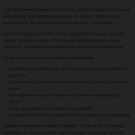
С фотографиями ознакомится оператор службы поддержки. Если вся
информация будет хорошо различима, он одобрит данный этап
верификации. И гемблер сможет приступить к следующему.
Далее необходимо отправить селфи, на котором владелец аккаунта
держит документ в руках. Это позволит администрации казино
убедиться, что игрок использовал свой документ на первом этапе.
Селфи должно отвечать следующим требованиям:
отправить необходимо одно фото, на котором видно человека и
документ;
у документа должен быть актуальный срок действия, его хорошо
видно;
на изображении лицо и данные не должны перекрывать друг
друга;
селфи не должно обрабатываться в редакторе;
на документе можно рассмотреть водяные знаки и дату рождения.
Снимок необходимо отправить в виджет “Селфи и ID”. Оператор
ознакомится с ним и одобрит при отсутствии недочетов. На этом