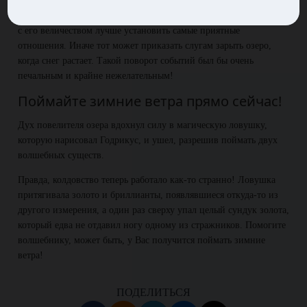
поинтересовался, собственно, зачем это им понадобились духи?
Королевский маг рассказал все, как есть. И тогда дух решил, что
с его величеством лучше установить самые приятные
отношения. Иначе тот может приказать слугам зарыть озеро,
когда снег растает. Такой поворот событий был бы очень
печальным и крайне нежелательным!
Поймайте зимние ветра прямо сейчас!
Дух повелителя озера вдохнул силу в магическую ловушку,
которую нарисовал Годрикус, и ушел, разрешив поймать двух
волшебных существ.
Правда, колдовство теперь работало как-то странно! Ловушка
притягивала золото и бриллианты, появлявшиеся откуда-то из
другого измерения, а один раз сверху упал целый сундук золота,
который едва не отдавил ногу одному из стражников. Помогите
волшебнику, может быть, у Вас получится поймать зимние
ветра!
ПОДЕЛИТЬСЯ