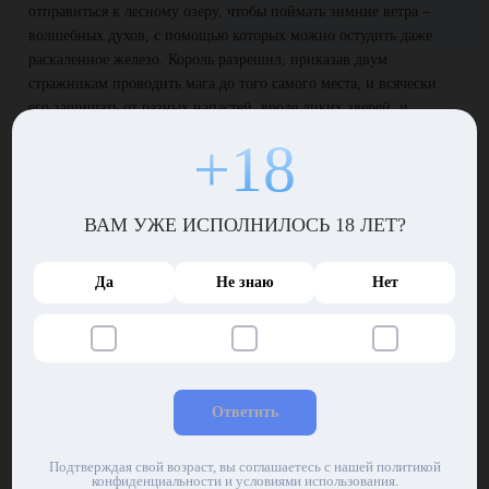
отправиться к лесному озеру, чтобы поймать зимние ветра –
волшебных духов, с помощью которых можно остудить даже
раскаленное железо. Король разрешил, приказав двум
стражникам проводить мага до того самого места, и всячески
его защищать от разных напастей, вроде диких зверей, и
исполнять все приказания, если это потребуется ради общего
+18
дела.
Хозяин озера не против!
ВАМ УЖЕ ИСПОЛНИЛОСЬ 18 ЛЕТ?
Через пару часов Годрикус стоял на берегу замерзшего озера. Он
пробовал поймать зимних ветров с помощью заклинания,
притягивающего разную астральную нечисть, но эти духи
Да
Не знаю
Нет
оказались гораздо сильнее всяких там домовых или младших
бесов. Более того, внезапный всплеск магической энергии
привлек дух повелителя озера, который предстал перед
Годрикусом в виде огромного снеговика, смотревшего на него
большими светящимися глазами.
Ответить
Волшебник попросил одолжить парочку духов. Повелитель
озера, посмотрев на Годрикуса и его спутников,
Подтверждая свой возраст, вы соглашаетесь с нашей политикой
конфиденциальности и условиями использования.