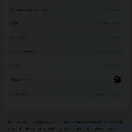
Максимальная ставка:
160 монет
RTP:
90.16% - 96%
Max Win:
5000x
Волатильность:
средне-высокая
Релиз:
29.11.2022
Провайдер:
Тема слота:
Северный Полюс
Волшебник Годрикус не знал, чем остудить волшебный эликсир,
который постоянно кипел! Единственное, что пришло ему на