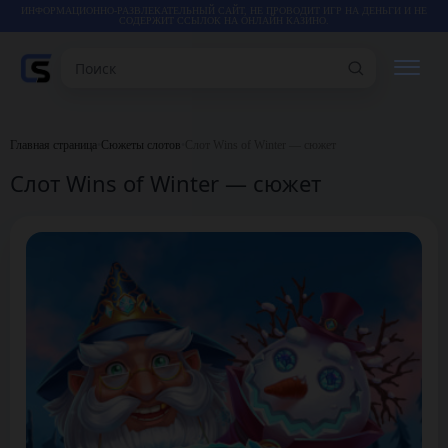
ИНФОРМАЦИОННО-РАЗВЛЕКАТЕЛЬНЫЙ САЙТ, НЕ ПРОВОДИТ ИГР НА ДЕНЬГИ И НЕ
СОДЕРЖИТ ССЫЛОК НА ОНЛАЙН КАЗИНО.
Поиск
РЕЙТИНГИ
Главная страница
•
Сюжеты слотов
•
Слот Wins of Winter — сюжет
Слот Wins of Winter — сюжет
КАЗИНО
ИГРЫ
СТАТЬИ
ВИДЕО