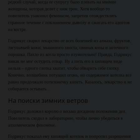
редкий случай, когда ее супругу было плевать на мнение
женщины, которая делит с ним трон. Хотя вообще-то
повелитель узаконил феминизм, запретив отождествлять
странное течение с поклонением дьяволу и сжигать его адептов
на костре.
Годрикус сварил лекарство от всех болезней из алмаза, фруктов,
лягушачьей кожи, мышиного хвоста, свиных копы и аптечного
порошка. Пахло из котла просто изумительно! Правда, Годрикус
никак не мог остудить отвар. Ну а пить его в кипящем виде
нельзя – одного глотка хватит, чтобы обварить себе глотку.
Конечно, волшебник потушил огонь, но содержимое котелка все
равно продолжало потихонечку кипеть. Казалось, лекарство и не
собирается остывать…
На поиски зимних ветров
Годрикус доложил королю о весьма досадном положении дел.
Повелитель сходил в лабораторию, чтобы лично убедиться в
алхимическом феномене.
Годрикус показал ему кипящий котелок и попросил разрешения