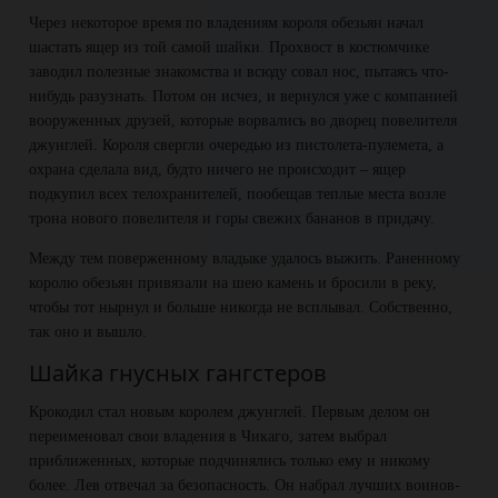
Через некоторое время по владениям короля обезьян начал
шастать ящер из той самой шайки. Прохвост в костюмчике
заводил полезные знакомства и всюду совал нос, пытаясь что-
нибудь разузнать. Потом он исчез, и вернулся уже с компанией
вооруженных друзей, которые ворвались во дворец повелителя
джунглей. Короля свергли очередью из пистолета-пулемета, а
охрана сделала вид, будто ничего не происходит – ящер
подкупил всех телохранителей, пообещав теплые места возле
трона нового повелителя и горы свежих бананов в придачу.
Между тем поверженному владыке удалось выжить. Раненному
королю обезьян привязали на шею камень и бросили в реку,
чтобы тот нырнул и больше никогда не всплывал. Собственно,
так оно и вышло.
Шайка гнусных гангстеров
Крокодил стал новым королем джунглей. Первым делом он
переименовал свои владения в Чикаго, затем выбрал
приближенных, которые подчинялись только ему и никому
более. Лев отвечал за безопасность. Он набрал лучших воинов-