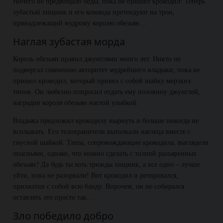
Ничего не предвещало беды, пока не пришел крокодил! Теперь
зубастый хищник и его команда претендуют на трон,
принадлежащий мудрому королю обезьян…
Наглая зубастая морда
Король обезьян правил джунглями много лет. Никто не
подвергал сомнению авторитет мудрейшего владыки, пока не
пришел крокодил, который привел с собой шайку мерзких
типов. Он любезно попросил отдать ему половину джунглей,
наградив короля обезьян наглой улыбкой.
Владыка предложил крокодилу нырнуть и больше никогда не
всплывать. Его телохранители вытолкали наглеца вместе с
гнусной шайкой. Типы, сопровождающие крокодила, выглядели
опасными, однако, что можно сделать с толпой разъяренных
обезьян? Да будь ты хоть трижды хищник, а все одно – лучше
уйти, пока не разорвали! Вот крокодил и ретировался,
прихватив с собой всю банду. Впрочем, он не собирался
оставлять это просто так…
Зло победило добро