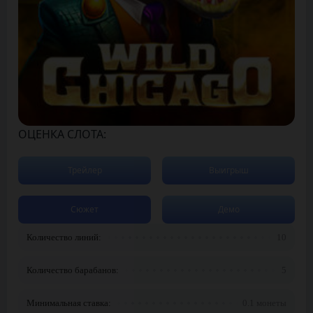
ОЦЕНКА СЛОТА:
Трейлер
Выигрыш
Сюжет
Демо
Количество линий:
10
Количество барабанов:
5
Минимальная ставка:
0.1 монеты