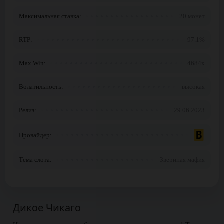
Максимальная ставка:
20 монет
RTP:
97.1%
Max Win:
4684x
Волатильность:
высокая
Релиз:
29.06.2023
Провайдер:
Тема слота:
Звериная мафия
Дикое Чикаго