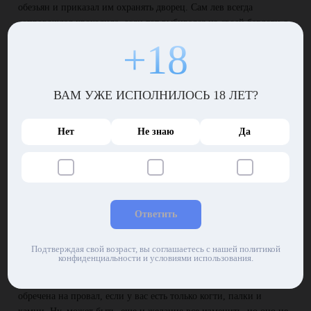
обезьян и приказал им охранять дворец. Сам лев всегда
сопровождал крокодила, если тот выбирался из своей берлоги с
официальными визитом, например, на разборки с соседями,
+18
посмевшими сунуть нос на чужую территорию.
Ящер стал казначеем и вел переговоры от имени повелителя в
тех случаях, когда вопрос не заслуживал внимания крокодила.
ВАМ УЖЕ ИСПОЛНИЛОСЬ 18 ЛЕТ?
Ну а сам новый король превратил свои владения в бандитское
государство, где всем заправляли хищники из его шайки и
Нет
Не знаю
Да
назначенные ими гангстеры.
Ради золотишка стоит рискнуть
Крокодил ввел множество налогов. Теперь платили все
обитатели дикого Чикаго, кроме несмышленых детенышей,
Ответить
которые физически не могли ничего дать алчному повелителю.
Среди животного общества появилось много недовольных,
Подтверждая свой возраст, вы соглашаетесь с нашей политикой
мечтавших о возвращении тех времен, когда на троне восседал
конфиденциальности и условиями использования.
мудрейший король обезьян. Правда, на заговоры никто так и не
отважился, потому как война с вооруженными головорезами
обречена на провал, если у вас есть только когти, палки и