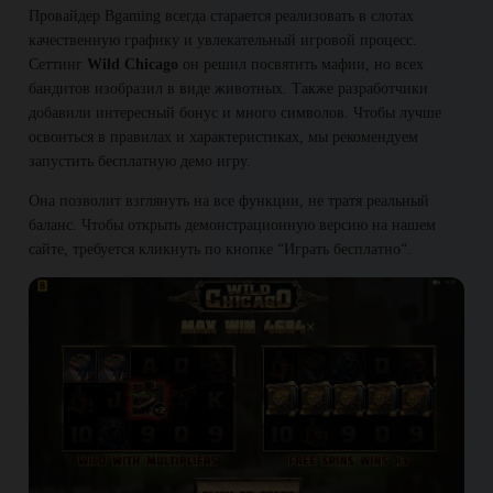
Провайдер Bgaming всегда старается реализовать в слотах
Играть бесплатно
качественную графику и увлекательный игровой процесс.
Сеттинг
Wild Chicago
он решил посвятить мафии, но всех
бандитов изобразил в виде животных. Также разработчики
добавили интересный бонус и много символов. Чтобы лучше
освоиться в правилах и характеристиках, мы рекомендуем
запустить бесплатную демо игру.
Она позволит взглянуть на все функции, не тратя реальный
баланс. Чтобы открыть демонстрационную версию на нашем
сайте, требуется кликнуть по кнопке “Играть бесплатно“.