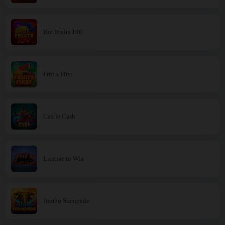
Hot Fruits 100
Fruits First
Castle Cash
License to Win
Jumbo Stampede