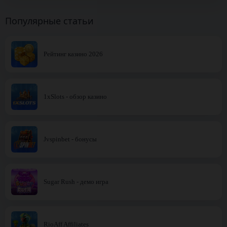
Популярные статьи
Рейтинг казино 2026
1xSlots - обзор казино
Jvspinbet - бонусы
Sugar Rush - демо игра
RioAff Affiliates