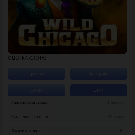
ОЦЕНКА СЛОТА:
Трейлер
Выигрыш
Сюжет
Демо
Минимальная ставка:
0.1 монеты
Максимальная ставка:
20 монет
Количество линий:
10