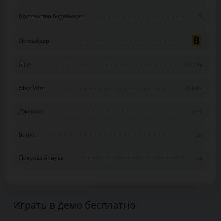
Количество барабанов:
5
Провайдер:
RTP:
97.1%
Max Win:
4684x
Джекпот
нет
Бонус
да
Покупка бонуса
да
Играть в демо бесплатно