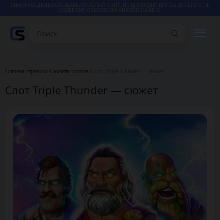
ИНФОРМАЦИОННО-РАЗВЛЕКАТЕЛЬНЫЙ САЙТ, НЕ ПРОВОДИТ ИГР НА ДЕНЬГИ И НЕ
СОДЕРЖИТ ССЫЛОК НА ОНЛАЙН КАЗИНО.
Поиск
РЕЙТИНГИ
Главная страница
•
Сюжеты слотов
•
Слот Triple Thunder — сюжет
Слот Triple Thunder — сюжет
КАЗИНО
ИГРЫ
СТАТЬИ
ВИДЕО