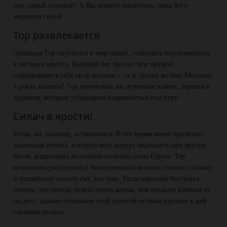
них самый сильный! А Вы можете заработать, пока боги
меряются силой…
Тор развлекается
Однажды Тор спустился в мир людей, собираясь поупражняться
в метании молота. Великий бог бросал свое оружие,
содержавшее в себе силу молнии – ох и грозен же был Мельнир
в руках хозяина! Тор уничтожал им огромные камни, деревья и
чудовищ, которых угораздило подвернуться под руку.
Силач в ярости!
Устав, он, наконец, остановился. В это время мимо пролетала
маленькая птичка, которую черт дернул чирикнуть про других
богов, владеющих молниями получше сына Одина. Тор
мгновенно рассвирепел! Божественный воитель схватил пташку
и потребовал сказать ему, кто они. Тогда пернатая болтушка
поняла, что иногда лучше лететь молча, чем щелкать клювом не
по делу, однако осознание этой простой истины пришло к ней
слишком поздно.