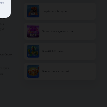
сти
ся,
Jvspinbet - бонусы
оего
, а
орый
Sugar Rush - демо игра
RioAff Affiliates
еса было
оздухе.
Как играть в слоты?
ьте