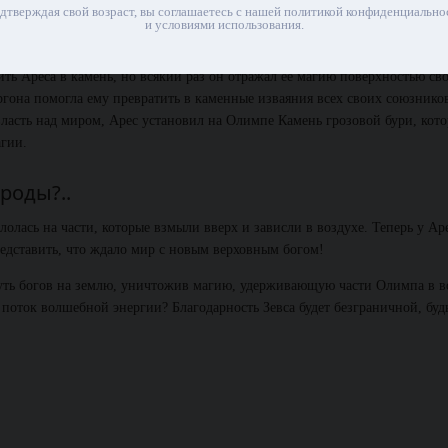
дтверждая свой возраст, вы соглашаетесь с нашей политикой конфиденциально
знать их равными новому повелителю. Разумеется, предводитель отказал
и условиями использования.
 не более.
ть Ареса в камень, но всякий раз он отражал ее магию поверхностью св
ргона помогла ему превратить в каменные изваяния всех своих союзников
ласть над миром, Арес установил на Олимпе Камень грозовой бури, кот
агии.
роды?..
олась на части, которые взмыли вверх и зависли в воздухе. Теперь у Ар
дставить, что ждало мир с новым верховным богом!
уть богов на землю, уничтожив магию, удерживающую части Олимпа в в
поток волшебной энергии? Благодарность Зевса будет безграничной, буд