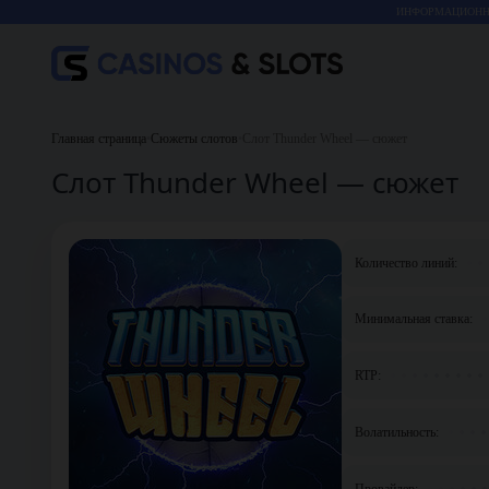
ИНФОРМАЦИОННО
Главная страница
•
Сюжеты слотов
•
Слот Thunder Wheel — сюжет
Слот Thunder Wheel — сюжет
Количество линий:
Минимальная ставка:
RTP:
Волатильность:
Провайдер: