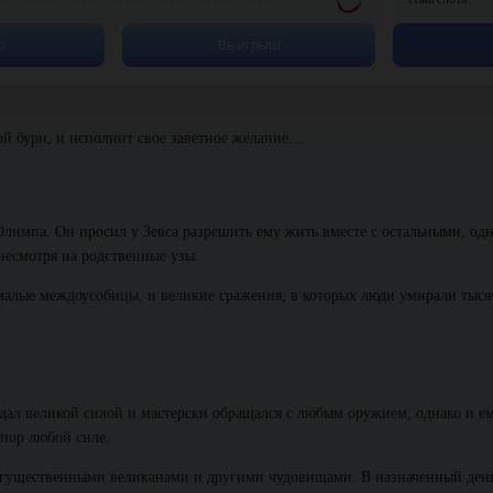
р
Выигрыш
ой бури, и исполнит свое заветное желание…
Олимпа. Он просил у Зевса разрешить ему жить вместе с остальными, од
несмотря на родственные узы.
малые междоусобицы, и великие сражения, в которых люди умирали тыся
дал великой силой и мастерски обращался с любым оружием, однако и е
тпор любой силе.
огущественными великанами и другими чудовищами. В назначенный ден