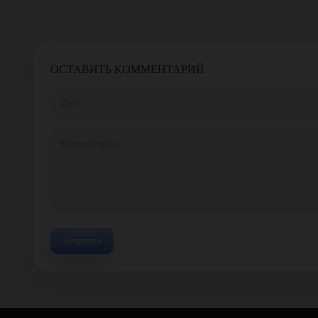
ОСТАВИТЬ КОММЕНТАРИЙ