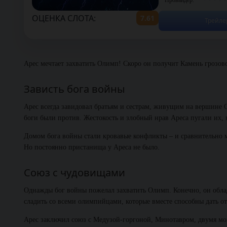
ОЦЕНКА СЛОТА:
7.61
Трейле
Арес мечтает захватить Олимп! Скоро он получит Камень грозов
Зависть бога войны
Арес всегда завидовал братьям и сестрам, живущим на вершине 
боги были против. Жестокость и злобный нрав Ареса пугали их, 
Домом бога войны стали кровавые конфликты – и сравнительно 
Но постоянно пристанища у Ареса не было.
Союз с чудовищами
Однажды бог войны пожелал захватить Олимп. Конечно, он обла
сладить со всеми олимпийцами, которые вместе способны дать о
Арес заключил союз с Медузой-горгоной, Минотавром, двумя м