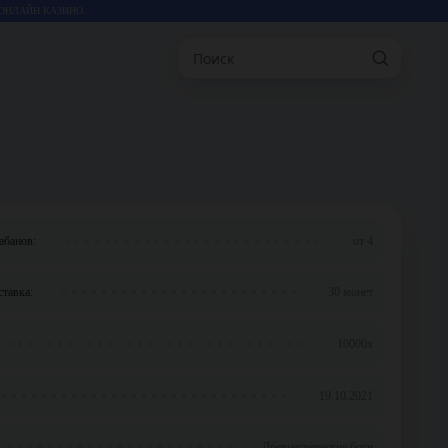
ОНЛАЙН КАЗИНО.
Поиск
абанов:
от 4
тавка:
30 монет
10000x
19.10.2021
Древнегреческие боги