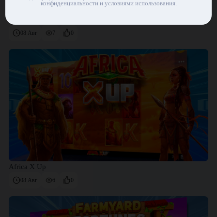
конфиденциальности и условиями использования.
Book of Atem WowPot
08 Авг
7
0
Africa X Up
08 Авг
6
0