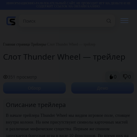
ИНФОРМАЦИОННО-РАЗВЛЕКАТЕЛЬНЫЙ САЙТ, НЕ ПРОВОДИТ ИГР НА ДЕНЬГИ И НЕ
СОДЕРЖИТ ССЫЛОК НА ОНЛАЙН КАЗИНО.
Поиск
РЕЙТИНГИ
Главная страница
•
Трейлеры
•
Слот Thunder Wheel — трейлер
Слот Thunder Wheel — трейлер
КАЗИНО
0
0
351 просмотр
ИГРЫ
Обзор
Демо
СТАТЬИ
Описание трейлера
ВИДЕО
В начале трейлера Thunder Wheel мы видим игровое поле, стоящее
внутри колонн. На нем присутствуют символы карточных мастей
и различные мифические существа. Первым же спином
запускается бонусная игра в виде 10 фриспинов. Во время них на