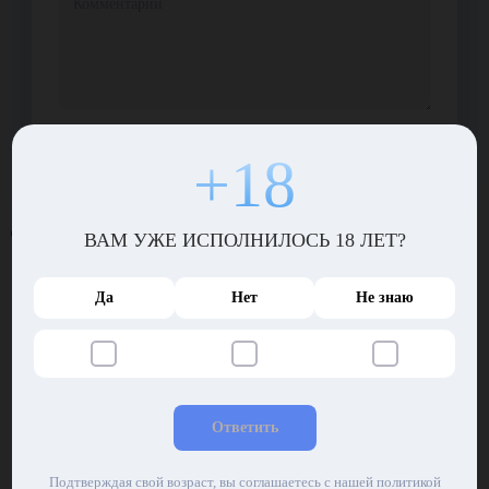
+18
Другие видео
ВАМ УЖЕ ИСПОЛНИЛОСЬ 18 ЛЕТ?
Да
Нет
Не знаю
Ответить
Подтверждая свой возраст, вы соглашаетесь с нашей политикой