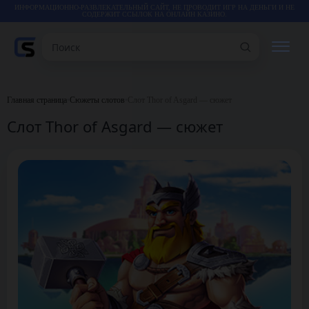
ИНФОРМАЦИОННО-РАЗВЛЕКАТЕЛЬНЫЙ САЙТ, НЕ ПРОВОДИТ ИГР НА ДЕНЬГИ И НЕ
СОДЕРЖИТ ССЫЛОК НА ОНЛАЙН КАЗИНО.
Поиск
РЕЙТИНГИ
Главная страница
•
Сюжеты слотов
•
Слот Thor of Asgard — сюжет
Слот Thor of Asgard — сюжет
КАЗИНО
ИГРЫ
СТАТЬИ
ВИДЕО