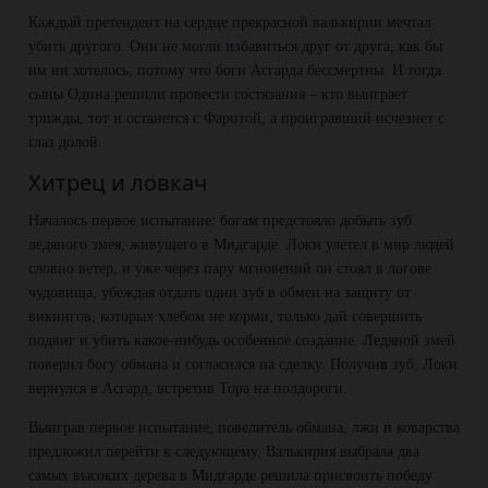
Каждый претендент на сердце прекрасной валькирии мечтал
убить другого. Они не могли избавиться друг от друга, как бы
им ни хотелось, потому что боги Асгарда бессмертны. И тогда
сыны Одина решили провести состязания – кто выиграет
трижды, тот и останется с Фаритой, а проигравший исчезнет с
глаз долой.
Хитрец и ловкач
Началось первое испытание: богам предстояло добыть зуб
ледяного змея, живущего в Мидгарде. Локи улетел в мир людей
словно ветер, и уже через пару мгновений он стоял в логове
чудовища, убеждая отдать один зуб в обмен на защиту от
викингов, которых хлебом не корми, только дай совершить
подвиг и убить какое-нибудь особенное создание. Ледяной змей
поверил богу обмана и согласился на сделку. Получив зуб, Локи
вернулся в Асгард, встретив Тора на полдороги.
Выиграв первое испытание, повелитель обмана, лжи и коварства
предложил перейти к следующему. Валькирия выбрала два
самых высоких дерева в Мидгарде решила присвоить победу