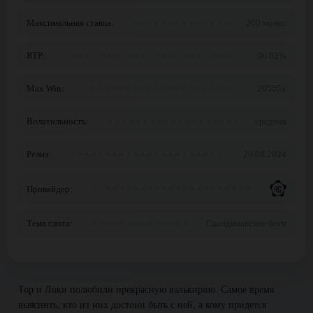
Максимальная ставка:
200 монет
RTP:
96.02%
Max Win:
20505x
Волатильность:
средняя
Релиз:
20.08.2024
Провайдер:
Тема слота:
Скандинавские боги
Тор и Локи полюбили прекрасную валькирию. Самое время
выяснить, кто из них достоин быть с ней, а кому придется