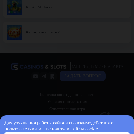
RioAff Affiliates
Как играть в слоты?
ВАШ ГИД В МИРЕ АЗАРТА
ЗАДАТЬ ВОПРОС
Политика конфиденциальности
Условия и положения
Ответственная игра
Для улучшения работы сайта и его взаимодействия с
пользователями мы используем файлы cookie.
© 2026 casinos-and-slots.bet Все права защищены.