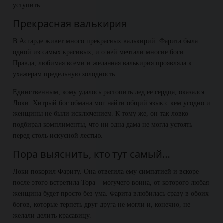
уступить…
Прекрасная валькирия
В Асгарде живет много прекрасных валькирий. Фарита была
одной из самых красивых, и о ней мечтали многие боги.
Правда, любимая всеми и желанная валькирия проявляла к
ухажерам предельную холодность.
Единственным, кому удалось растопить лед ее сердца, оказался
Локи. Хитрый бог обмана мог найти общий язык с кем угодно и
женщины не были исключением. К тому же, он так ловко
подбирал комплименты, что ни одна дама не могла устоять
перед столь искусной лестью.
Пора выяснить, кто тут самый…
Локи покорил Фариту. Она ответила ему симпатией и вскоре
после этого встретила Тора – могучего воина, от которого любая
женщина будет просто без ума. Фарита влюбилась сразу в обоих
богов, которые терпеть друг друга не могли и, конечно, не
желали делить красавицу.