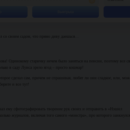
р
Выигрыш
ил со своим садом, что прямо диву даешься…
ова! Одинокому старичку нечем было заняться на пенсии, поэтому все с
лько в саду Луиса зрело ягод – просто кошмар!
орое сделал сам, причем не спрашивая, любят ли они сладкое, или, мож
ерите и все тут!
зал ему сфотографировать творение рук своих и отправить в «Нэшнл
колько журналов, включая того самого «монстра», про которого заикнулся