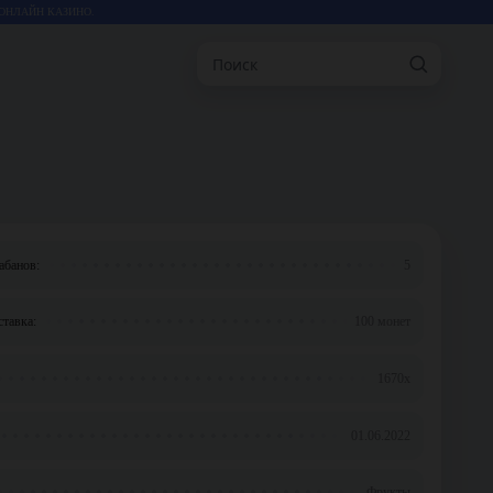
ОНЛАЙН КАЗИНО.
Поиск
абанов:
5
тавка:
100 монет
1670x
01.06.2022
Фрукты