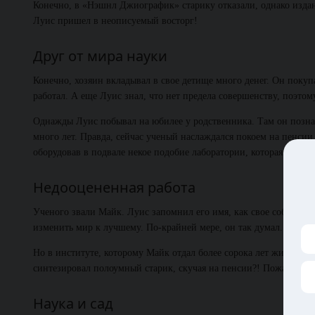
Конечно, в «Нэшнл Джиографик» старику отказали, однако изда
Луис пришел в неописуемый восторг!
Друг от мира науки
Конечно, хозяин вкладывал в свое детище много денег. Он покуп
работал. А еще Луис знал, что нет предела совершенству, поэто
Однажды Луис побывал на юбилее у родственника. Там он позна
много лет. Правда, сейчас ученый наслаждался покоем на пенсии.
оборудовав в подвале некое подобие лаборатории, которая была у 
Недооцененная работа
Ученого звали Майк. Луис запомнил его имя, как свое собствен
изменить мир к лучшему. По-крайней мере, он так думал.
Но в институте, которому Майк отдал более сорока лет жизни, п
синтезировал полоумный старик, скучая на пенсии?! Пожалуй, н
Наука и сад