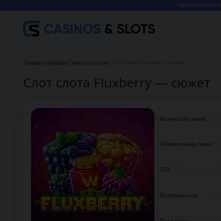
ИНФОРМАЦИОННО
Главная страница
•
Сюжеты слотов
•
Слот слота Fluxberry — сюжет
Слот слота Fluxberry — сюжет
Количество линий:
Минимальная ставка:
RTP:
Волатильность:
Провайдер: