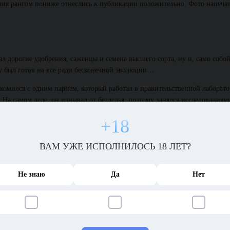
ния рангом пониже отнеслись к публикации положительно. Фото напечат
ал дорогие удобрения, саженцы и семена высшего сорта, ну и, само собо
му был готов на все ради бесконечной эволюции…
комился с одним парнем, который работал в правительственной лаборат
 На самом деле, он изнывал от безделья, поэтому занялся исследованиям
него на работе.
+18
ВАМ УЖЕ ИСПОЛНИЛОСЬ 18 ЛЕТ?
ное! Майк работал над разными генетическими материалами, которые мог
Не знаю
Да
Нет
ро особые материалы слышать ничего не хотели – кого вообще волнует, чт
икого, кроме такого же увлеченного фаната своего дела…