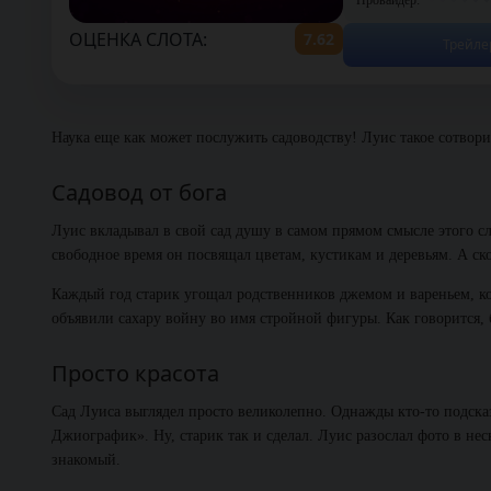
ОЦЕНКА СЛОТА:
7.62
Трейле
Наука еще как может послужить садоводству! Луис такое сотвор
Садовод от бога
Луис вкладывал в свой сад душу в самом прямом смысле этого сл
свободное время он посвящал цветам, кустикам и деревьям. А ско
Каждый год старик угощал родственников джемом и вареньем, кот
объявили сахару войну во имя стройной фигуры. Как говорится, б
Просто красота
Сад Луиса выглядел просто великолепно. Однажды кто-то подска
Джиографик». Ну, старик так и сделал. Луис разослал фото в нес
знакомый.