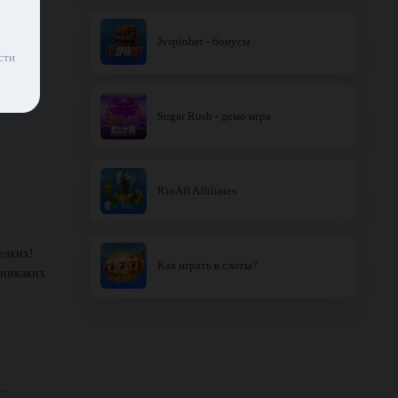
 для
Jvspinbet - бонусы
сти
йк
Sugar Rush - демо игра
RioAff Affiliates
елких!
Как играть в слоты?
 никаких
й…