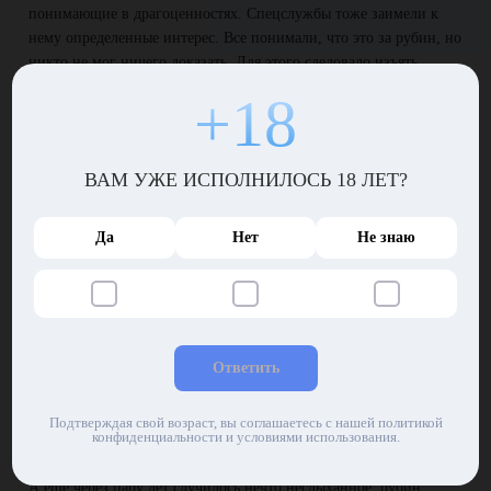
понимающие в драгоценностях. Спецслужбы тоже заимели к
нему определенные интерес. Все понимали, что это за рубин, но
никто не мог ничего доказать. Для этого следовало изъять
экспонат и провести ряд экспертиз, только герцог Вильсон
+18
оказался резко против такого предложения.
Хозяин камня даже написал в одну известную газету, выражая
крайнее возмущение нелепыми предположениями спецслужб,
ВАМ УЖЕ ИСПОЛНИЛОСЬ 18 ЛЕТ?
которые… далее следовали выражения, какие не стоило
произносить даже сапожнику. Разумеется, печатать это не стали
Да
Нет
Не знаю
по этическим соображениям.
Смерть герцога и приз на миллионы
долларов
После выставки новый владелец припрятал рубин подальше от
Ответить
посторонних глаз. О камне ничего не было слышно три-четыре
года, пока вдова герцога Вильсона, который скоропостижно
Подтверждая свой возраст, вы соглашаетесь с нашей политикой
скончался от сердечного приступа, не продала сокровище
конфиденциальности и условиями использования.
покупателю, пожелавшему сохранить анонимность.
А еще через пару лет случилось нечто неслыханное: рубин