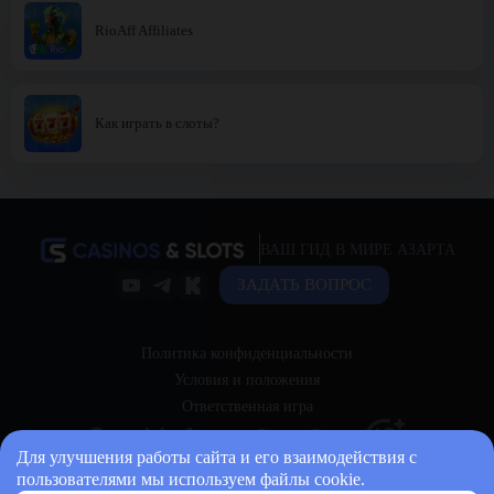
RioAff Affiliates
Как играть в слоты?
ВАШ ГИД В МИРЕ АЗАРТА
ЗАДАТЬ ВОПРОС
Политика конфиденциальности
Условия и положения
Ответственная игра
Для улучшения работы сайта и его взаимодействия с
пользователями мы используем файлы cookie.