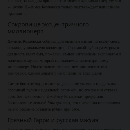
Говорят, за каждым бриллиантом тянется кровавый след. Ну что
ж, рубин Джеймса Козловски только подтверждает неписанное
правило…
Сокровище эксцентричного
миллионера
Джеймс Козловски собирал драгоценные камни по всему свету,
создавая уникальную коллекцию. Огромный рубин размером в
девяноста карат был, пожалуй, самым интересным экспонатом в
маленьком музее, который принадлежал эксцентричному
миллионеру. Никто толком не знал, чем занимается этот
Козловски, однако деньги у него лезли из всех щелей.
Самые богатые люди планеты едва ли не умоляли продать им
огромный рубин с идеальной огранкой, но его хозяин отказал
всем без исключения. Джеймсу Козловски предлагали
баснословные деньги! Увы для всех, это нисколько не повлияло
на его решение оставить рубин при себе.
Грязный Гарри и русская мафия