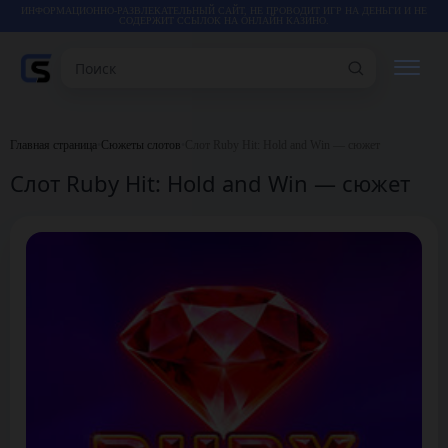
ИНФОРМАЦИОННО-РАЗВЛЕКАТЕЛЬНЫЙ САЙТ, НЕ ПРОВОДИТ ИГР НА ДЕНЬГИ И НЕ
СОДЕРЖИТ ССЫЛОК НА ОНЛАЙН КАЗИНО.
Поиск
РЕЙТИНГИ
Главная страница
•
Сюжеты слотов
•
Слот Ruby Hit: Hold and Win — сюжет
Слот Ruby Hit: Hold and Win — сюжет
КАЗИНО
ИГРЫ
СТАТЬИ
ВИДЕО