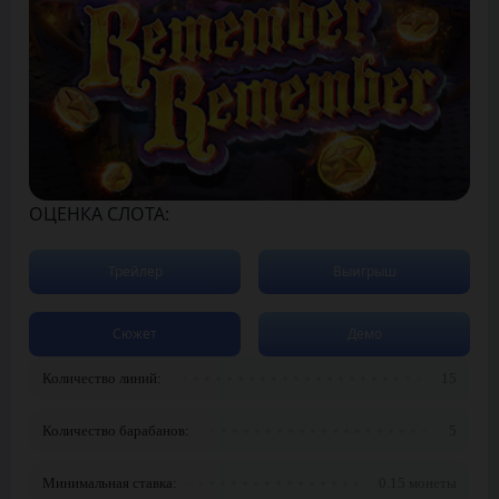
ОЦЕНКА СЛОТА:
Трейлер
Выигрыш
Сюжет
Демо
Количество линий:
15
Количество барабанов:
5
Минимальная ставка:
0.15 монеты