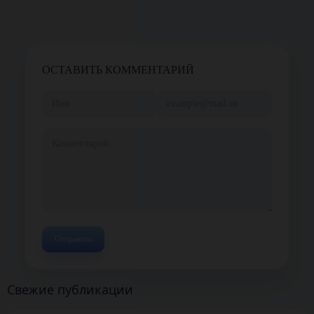
ОСТАВИТЬ КОММЕНТАРИЙ
Свежие публикации