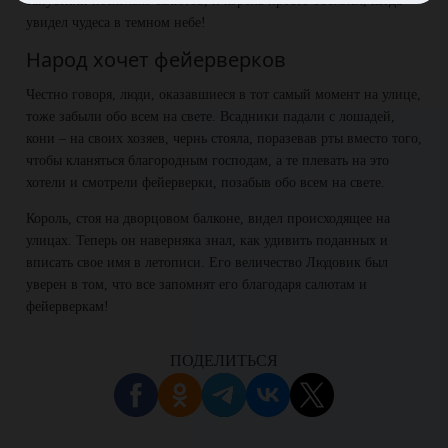
запустили несколько салютов, и король просто обомлел, когда
увидел чудеса в темном небе!
Народ хочет фейерверков
Честно говоря, люди, оказавшиеся в тот самый момент на улице,
тоже забыли обо всем на свете. Всадники падали с лошадей,
кони – на своих хозяев, чернь стояла, поразевав рты вместо того,
чтобы кланяться благородным господам, а те плевать на это
хотели и смотрели фейерверки, позабыв обо всем на свете.
Король, стоя на дворцовом балконе, видел происходящее на
улицах. Теперь он наверняка знал, как удивить поданных и
вписать свое имя в летописи. Его величество Людовик был
уверен в том, что все запомнят его благодаря салютам и
фейерверкам!
ПОДЕЛИТЬСЯ