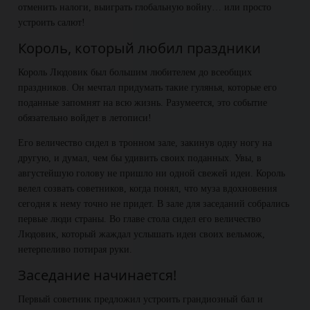
отменить налоги, выиграть глобальную войну… или просто
устроить салют!
Король, который любил праздники
Король Людовик был большим любителем до всеобщих
праздников. Он мечтал придумать такие гулянья, которые его
поданные запомнят на всю жизнь. Разумеется, это событие
обязательно войдет в летописи!
Его величество сидел в тронном зале, закинув одну ногу на
другую, и думал, чем бы удивить своих поданных. Увы, в
августейшую голову не пришло ни одной свежей идеи. Король
велел созвать советников, когда понял, что муза вдохновения
сегодня к нему точно не придет. В зале для заседаний собрались
первые люди страны. Во главе стола сидел его величество
Людовик, который жаждал услышать идеи своих вельмож,
нетерпеливо потирая руки.
Заседание начинается!
Первый советник предложил устроить грандиозный бал и