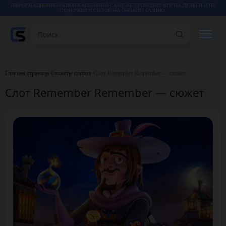
ИНФОРМАЦИОННО-РАЗВЛЕКАТЕЛЬНЫЙ САЙТ, НЕ ПРОВОДИТ ИГР НА ДЕНЬГИ И НЕ
СОДЕРЖИТ ССЫЛОК НА ОНЛАЙН КАЗИНО.
Поиск
РЕЙТИНГИ
Главная страница
•
Сюжеты слотов
•
Слот Remember Remember — сюжет
Слот Remember Remember — сюжет
КАЗИНО
ИГРЫ
СТАТЬИ
ВИДЕО