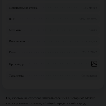
Максимальная ставка:
150 монет
RTP:
88% - 96.96%
Max Win:
5544x
Волатильность:
средняя
Релиз:
25.11.2022
Провайдер:
Тема слота:
Фейерверки
Ох, сколько же способов вписать свое имя в историю! Можно
стать кровавым тираном, убийцей, предать свой народ,